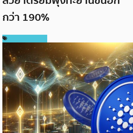
สวย เตรียมพุ่งทะยานขึ้นอีก
กว่า 190%
ข่าวคริปโตเคอเรนซี่