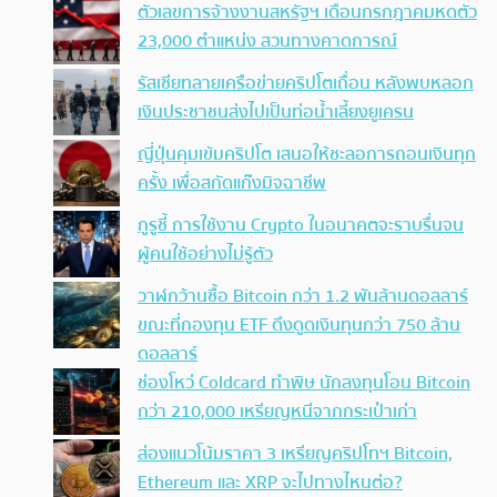
ตัวเลขการจ้างงานสหรัฐฯ เดือนกรกฎาคมหดตัว
23,000 ตำแหน่ง สวนทางคาดการณ์
รัสเซียทลายเครือข่ายคริปโตเถื่อน หลังพบหลอก
เงินประชาชนส่งไปเป็นท่อน้ำเลี้ยงยูเครน
ญี่ปุ่นคุมเข้มคริปโต เสนอให้ชะลอการถอนเงินทุก
ครั้ง เพื่อสกัดแก๊งมิจฉาชีพ
กูรูชี้ การใช้งาน Crypto ในอนาคตจะราบรื่นจน
ผู้คนใช้อย่างไม่รู้ตัว
วาฬกว้านซื้อ Bitcoin กว่า 1.2 พันล้านดอลลาร์
ขณะที่กองทุน ETF ดึงดูดเงินทุนกว่า 750 ล้าน
ดอลลาร์
ช่องโหว่ Coldcard ทำพิษ นักลงทุนโอน Bitcoin
กว่า 210,000 เหรียญหนีจากกระเป๋าเก่า
ส่องแนวโน้มราคา 3 เหรียญคริปโทฯ Bitcoin,
Ethereum และ XRP จะไปทางไหนต่อ?