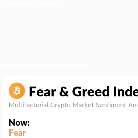
ติดตามเราบน Facebook
สภาวะตลาด (ความกลัว vs ความโลภ)