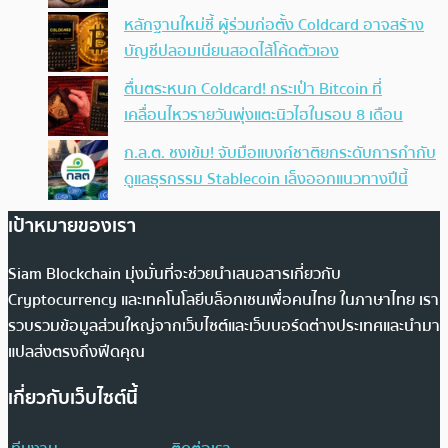
หลักฐานใหม่ชี้ ผู้ร่วมก่อตั้ง Coldcard อาจสร้าง
บัญชีปลอมเนียนสอดไส้โค้ดตัวเอง
ตื่นตระหนก Coldcard! กระเป๋า Bitcoin ที่
เคลื่อนไหวรายวันพุ่งแตะนิวไฮในรอบ 8 เดือน
ก.ล.ต. ชงเข้ม! จับมือแบงก์ชาติยกระดับการกำกับ
ดูแลธุรกรรม Stablecoin เล็งออกแนวทางปีนี้
เป้าหมายของเรา
Siam Blockchain มุ่งมั่นที่จะช่วยนำเสนอสารเกี่ยวกับ
Cryptocurrency และเทคโนโลยีบล็อกเชนเพื่อคนไทย ในภาษาไทย เรา
รวบรวมข้อมูลส่วนใหญ่จากเว็บไซต์และเว็บบอร์ดต่างประเทศและนำมา
แปลส่งตรงถึงฟีดคุณ
เกี่ยวกับเว็บไซต์นี้