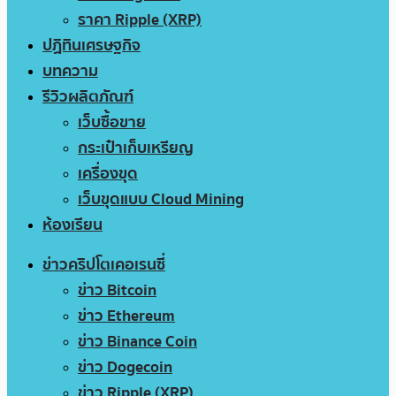
ราคา Ripple (XRP)
ปฏิทินเศรษฐกิจ
บทความ
รีวิวผลิตภัณฑ์
เว็บซื้อขาย
กระเป๋าเก็บเหรียญ
เครื่องขุด
เว็บขุดแบบ Cloud Mining
ห้องเรียน
ข่าวคริปโตเคอเรนซี่
ข่าว Bitcoin
ข่าว Ethereum
ข่าว Binance Coin
ข่าว Dogecoin
ข่าว Ripple (XRP)