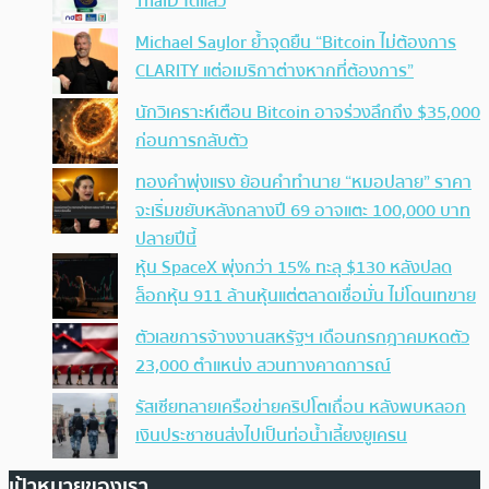
ThaID ได้แล้ว
Michael Saylor ย้ำจุดยืน “Bitcoin ไม่ต้องการ
CLARITY แต่อเมริกาต่างหากที่ต้องการ”
นักวิเคราะห์เตือน Bitcoin อาจร่วงลึกถึง $35,000
ก่อนการกลับตัว
ทองคำพุ่งแรง ย้อนคำทำนาย “หมอปลาย” ราคา
จะเริ่มขยับหลังกลางปี 69 อาจแตะ 100,000 บาท
ปลายปีนี้
หุ้น SpaceX พุ่งกว่า 15% ทะลุ $130 หลังปลด
ล็อกหุ้น 911 ล้านหุ้นแต่ตลาดเชื่อมั่น ไม่โดนเทขาย
ตัวเลขการจ้างงานสหรัฐฯ เดือนกรกฎาคมหดตัว
23,000 ตำแหน่ง สวนทางคาดการณ์
รัสเซียทลายเครือข่ายคริปโตเถื่อน หลังพบหลอก
เงินประชาชนส่งไปเป็นท่อน้ำเลี้ยงยูเครน
เป้าหมายของเรา