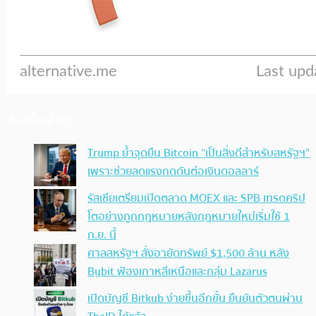
ประเด็นล่าสุด
Trump ย้ำจุดยืน Bitcoin “เป็นสิ่งดีสำหรับสหรัฐฯ”
เพราะช่วยลดแรงกดดันต่อเงินดอลลาร์
รัสเซียเตรียมเปิดตลาด MOEX และ SPB เทรดคริป
โตอย่างถูกกฎหมายหลังกฎหมายใหม่เริ่มใช้ 1
ก.ย. นี้
ศาลสหรัฐฯ สั่งอายัดทรัพย์ $1,500 ล้าน หลัง
Bybit ฟ้องเกาหลีเหนือและกลุ่ม Lazarus
เปิดบัญชี Bitkub ง่ายขึ้นอีกขั้น ยืนยันตัวตนผ่าน