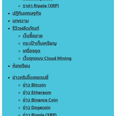
ราคา Ripple (XRP)
ปฏิทินเศรษฐกิจ
บทความ
รีวิวผลิตภัณฑ์
เว็บซื้อขาย
กระเป๋าเก็บเหรียญ
เครื่องขุด
เว็บขุดแบบ Cloud Mining
ห้องเรียน
ข่าวคริปโตเคอเรนซี่
ข่าว Bitcoin
ข่าว Ethereum
ข่าว Binance Coin
ข่าว Dogecoin
ข่าว Ripple (XRP)