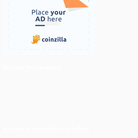
ติดตามเราบน Facebook
สภาวะตลาด (ความกลัว vs ความโลภ)