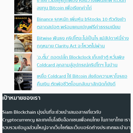
ชายชาวมิสซูรีถูกฟ้อง หลังวางแผนลักพาตัวนัก
ลงทุน Bitcoin เพื่อเรียกค่าไถ่
Binance รุกหนัก เพิ่มหุ้น bStocks 10 ตัวดังเข้า
ตลาดสปอต พร้อมแคมเปญฟรีค่าธรรมเนียม
Bitwise ฟันธง คริปโตจะไม่เป็นไร แม้สัปดาห์นี้ร่าง
กฎหมาย Clarity Act จะโหวตไม่ผ่าน
‘อ.ตั๊ม’ ถอดปลั้ก Blockclock เก็บเข้าตู้ หวั่นพิษ
Coldcard ลุกลามสู่อุปกรณ์คริปโทฯ ในบ้าน
เหยื่อ Coldcard ใช้ Bitcoin ส่งข้อความหาโจรขอ
คืนเงิน ตัดพ้อชีวิตโอนกลับมาสักนิดก็ยังดี
เป้าหมายของเรา
Siam Blockchain มุ่งมั่นที่จะช่วยนำเสนอสารเกี่ยวกับ
Cryptocurrency และเทคโนโลยีบล็อกเชนเพื่อคนไทย ในภาษาไทย เรา
รวบรวมข้อมูลส่วนใหญ่จากเว็บไซต์และเว็บบอร์ดต่างประเทศและนำมา