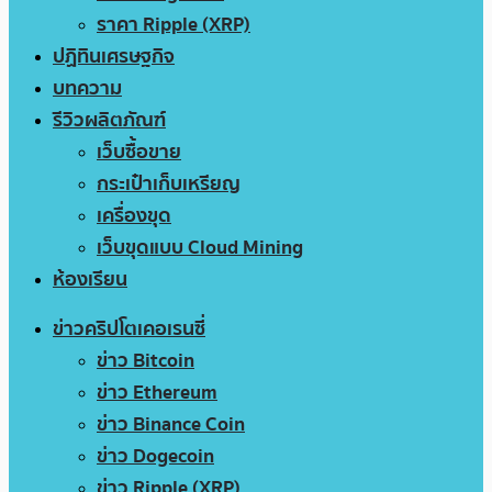
ราคา Ripple (XRP)
ปฏิทินเศรษฐกิจ
บทความ
รีวิวผลิตภัณฑ์
เว็บซื้อขาย
กระเป๋าเก็บเหรียญ
เครื่องขุด
เว็บขุดแบบ Cloud Mining
ห้องเรียน
ข่าวคริปโตเคอเรนซี่
ข่าว Bitcoin
ข่าว Ethereum
ข่าว Binance Coin
ข่าว Dogecoin
ข่าว Ripple (XRP)