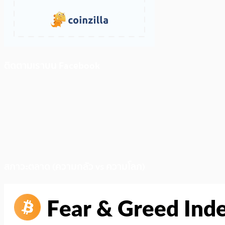
ติดตามเราบน Facebook
สภาวะตลาด (ความกลัว vs ความโลภ)