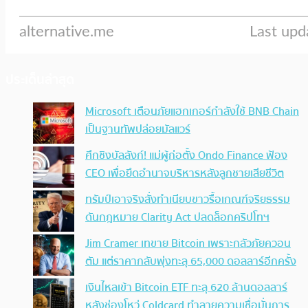
ประเด็นล่าสุด
Microsoft เตือนภัยแฮกเกอร์กำลังใช้ BNB Chain
เป็นฐานทัพปล่อยมัลแวร์
ศึกชิงบัลลังก์! แม่ผู้ก่อตั้ง Ondo Finance ฟ้อง
CEO เพื่อยึดอำนาจบริหารหลังลูกชายเสียชีวิต
ทรัมป์เอาจริง สั่งทำเนียบขาวรื้อเกณฑ์จริยธรรม
ดันกฎหมาย Clarity Act ปลดล็อกคริปโทฯ
Jim Cramer เทขาย Bitcoin เพราะกลัวภัยควอน
ตัม แต่ราคากลับพุ่งทะลุ 65,000 ดอลลาร์อีกครั้ง
เงินไหลเข้า Bitcoin ETF ทะลุ 620 ล้านดอลลาร์
หลังช่องโหว่ Coldcard ทำลายความเชื่อมั่นการ