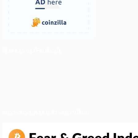
ติดตามเราบน Facebook
สภาวะตลาด (ความกลัว vs ความโลภ)