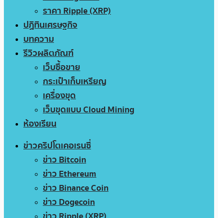
ราคา Ripple (XRP)
ปฏิทินเศรษฐกิจ
บทความ
รีวิวผลิตภัณฑ์
เว็บซื้อขาย
กระเป๋าเก็บเหรียญ
เครื่องขุด
เว็บขุดแบบ Cloud Mining
ห้องเรียน
ข่าวคริปโตเคอเรนซี่
ข่าว Bitcoin
ข่าว Ethereum
ข่าว Binance Coin
ข่าว Dogecoin
ข่าว Ripple (XRP)