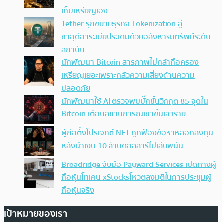
เก็บเหรียญเอง
Tether รุกขยายธุรกิจ Tokenization สู่
ซาอุดีอาระเบียประเดิมด้วยอสังหาริมทรัพย์ระดับ
สถาบัน
นักพัฒนา Bitcoin สารภาพไม่กล้าถือครอง
เหรียญเยอะเพราะกลัวความเสี่ยงด้านความ
ปลอดภัย
นักพัฒนาใช้ AI ตรวจพบบั๊กขั้นวิกฤต 85 จุดใน
Bitcoin เตือนสถานการณ์เข้าขั้นเลวร้าย
ผู้ก่อตั้งโปรเจกต์ NFT ถูกฟ้องข้อหาหลอกลงทุน
หลังนำเงิน 10 ล้านดอลลาร์ไปเล่นพนัน
Broadridge จับมือ Payward Services เปิดทางผู้
ถือหุ้นโทเคน xStocksโหวตลงมติในการประชุมผู้
ถือหุ้นจริง
เป้าหมายของเรา