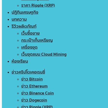
ราคา Ripple (XRP)
ปฏิทินเศรษฐกิจ
บทความ
รีวิวผลิตภัณฑ์
เว็บซื้อขาย
กระเป๋าเก็บเหรียญ
เครื่องขุด
เว็บขุดแบบ Cloud Mining
ห้องเรียน
ข่าวคริปโตเคอเรนซี่
ข่าว Bitcoin
ข่าว Ethereum
ข่าว Binance Coin
ข่าว Dogecoin
ข่าว Ripple (XRP)