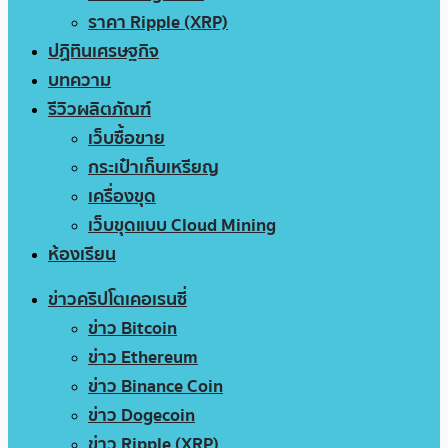
ราคา Ripple (XRP)
ปฏิทินเศรษฐกิจ
บทความ
รีวิวผลิตภัณฑ์
เว็บซื้อขาย
กระเป๋าเก็บเหรียญ
เครื่องขุด
เว็บขุดแบบ Cloud Mining
ห้องเรียน
ข่าวคริปโตเคอเรนซี่
ข่าว Bitcoin
ข่าว Ethereum
ข่าว Binance Coin
ข่าว Dogecoin
ข่าว Ripple (XRP)