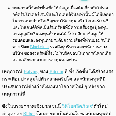
พร้อมเล่น
0:00
/
0:00
บทความนี้จัดทำขึ้นเพื่อให้ข้อมูลเบื้องต้นเกี่ยวกับโปรเจ
กต์คริปโตเคอร์เรนซีและโทเคนดิจิทัลเท่านั้น มิได้มีเจตนา
ในการแนะนำหรือเชิญชวนให้ลงทุน คริปโตเคอร์เรนซี
และโทเคนดิจิทัลเป็นสินทรัพย์ที่มีความเสี่ยงสูง ผู้ลงทุน
อาจสูญเสียเงินลงทุนทั้งหมดได้ โปรดศึกษาข้อมูลให้
รอบคอบและลงทุนตามระดับความเสี่ยงที่ท่านยอมรับได้
ทาง Siam
Blockchain
รวมถึงผู้บริหารและพนักงานของ
บริษัท ขอสงวนสิทธิ์ที่จะไม่รับผิดชอบในทุกกรณีหากเกิด
ความเสียหายจากการลงทุนของท่าน
เหตุการณ์
Halving
ของ
Bitcoin
ที่เพิ่งเกิดขึ้น ได้สร้างแรง
กระเพื่อมปกคลุมไปทั่วตลาดคริปโต และนักลงทุนที่มี
ประสบการณ์ต่างกำลังมองหาโอกาสใหม่ ๆ หลังจาก
เหตุการณ์นี้
ซึ่งในบรรยากาศเชิงบวกเช่นนี้
วิดีโอผลิตภัณฑ์
ตัวใหม่
ล่าสุดของ
Bitbot
จึงกลายมาเป็นที่สนใจของนักลงทุนที่มี