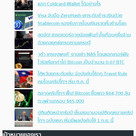
แฮก Coldcard Wallet ได้อย่างไร
Visa จับมือ ZeroHash ยกระดับชำระเงินด้วย
Stablecoin รองรับการโอนเงินรวดเร็วข้ามโลก
สุดจัด! เทรดเดอร์อายุน้อยฟันกำไรเกือบครึ่งล้าน
ด้วยกลยุทธ์เทรดตามเศรษฐี
‘เต๋า เศรษฐพงศ์’ งานเข้า NAS โดนแฮกเกอร์ฝัง
ไวรัสเรียกค่าไถ่ Bitcoin เป็นจำนวน 0.07 BTC
ไต้หวันยกระดับเข้ม จ่อบังคับใช้กฏ Travel Rule
คุมโอนคริปโทฯ เริ่ม ต.ค. นี้
ตลาดคริปโทฯ ฟื้น! Bitcoin ยื้อแถว $64,700 ลุ้น
ทะลุผ่านกรอบ $65,000
ปูตินตัดหน้าทรัมป์ เซ็นลงนามอนุมัติกฎหมายคริป
โทฯ ฉบับแรก เริ่มมีผลบังคับใช้ 1 ก.ย. นี้
เป้าหมายของเรา