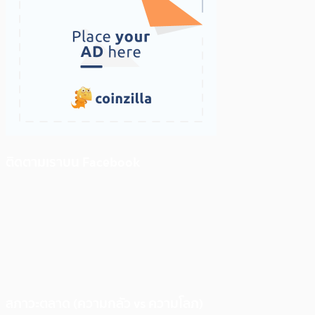
ติดตามเราบน Facebook
สภาวะตลาด (ความกลัว vs ความโลภ)