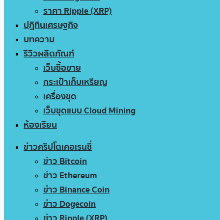
ราคา Ripple (XRP)
ปฏิทินเศรษฐกิจ
บทความ
รีวิวผลิตภัณฑ์
เว็บซื้อขาย
กระเป๋าเก็บเหรียญ
เครื่องขุด
เว็บขุดแบบ Cloud Mining
ห้องเรียน
ข่าวคริปโตเคอเรนซี่
ข่าว Bitcoin
ข่าว Ethereum
ข่าว Binance Coin
ข่าว Dogecoin
ข่าว Ripple (XRP)