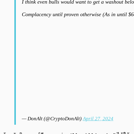
I think even bulls would want to get a washout below
Complacency until proven otherwise (As in until $6
— DonAlt (@CryptoDonAlt)
April 27, 2024