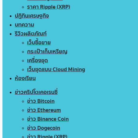
ราคา Ripple (XRP)
ปฏิทินเศรษฐกิจ
บทความ
รีวิวผลิตภัณฑ์
เว็บซื้อขาย
กระเป๋าเก็บเหรียญ
เครื่องขุด
เว็บขุดแบบ Cloud Mining
ห้องเรียน
ข่าวคริปโตเคอเรนซี่
ข่าว Bitcoin
ข่าว Ethereum
ข่าว Binance Coin
ข่าว Dogecoin
ข่าว Ripple (XRP)