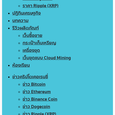
ราคา Ripple (XRP)
ปฏิทินเศรษฐกิจ
บทความ
รีวิวผลิตภัณฑ์
เว็บซื้อขาย
กระเป๋าเก็บเหรียญ
เครื่องขุด
เว็บขุดแบบ Cloud Mining
ห้องเรียน
ข่าวคริปโตเคอเรนซี่
ข่าว Bitcoin
ข่าว Ethereum
ข่าว Binance Coin
ข่าว Dogecoin
ข่าว Ripple (XRP)