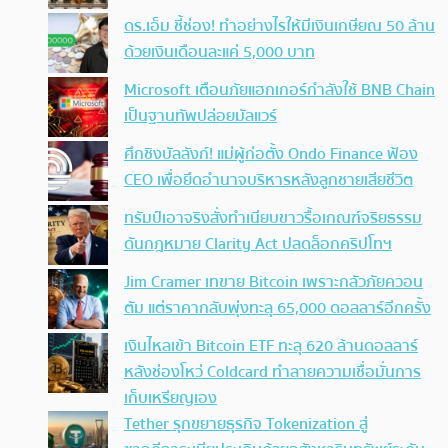
ดร.เอ็ม ชี้ช่อง! ทำอย่างไรให้มีเงินเกษียณ 50 ล้าน
ด้วยเงินเดือนละแค่ 5,000 บาท
Microsoft เตือนภัยแฮกเกอร์กำลังใช้ BNB Chain
เป็นฐานทัพปล่อยมัลแวร์
ศึกชิงบัลลังก์! แม่ผู้ก่อตั้ง Ondo Finance ฟ้อง
CEO เพื่อยึดอำนาจบริหารหลังลูกชายเสียชีวิต
ทรัมป์เอาจริง สั่งทำเนียบขาวรื้อเกณฑ์จริยธรรม
ดันกฎหมาย Clarity Act ปลดล็อกคริปโทฯ
Jim Cramer เทขาย Bitcoin เพราะกลัวภัยควอน
ตัม แต่ราคากลับพุ่งทะลุ 65,000 ดอลลาร์อีกครั้ง
เงินไหลเข้า Bitcoin ETF ทะลุ 620 ล้านดอลลาร์
หลังช่องโหว่ Coldcard ทำลายความเชื่อมั่นการ
เก็บเหรียญเอง
Tether รุกขยายธุรกิจ Tokenization สู่