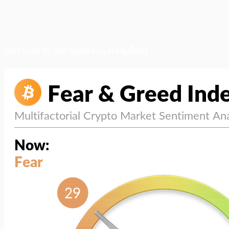
สภาวะตลาด (ความกลัว vs ความโลภ)