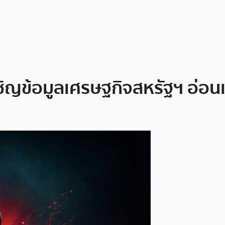
เผชิญข้อมูลเศรษฐกิจสหรัฐฯ อ