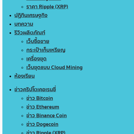
ราคา Ripple (XRP)
ปฏิทินเศรษฐกิจ
บทความ
รีวิวผลิตภัณฑ์
เว็บซื้อขาย
กระเป๋าเก็บเหรียญ
เครื่องขุด
เว็บขุดแบบ Cloud Mining
ห้องเรียน
ข่าวคริปโตเคอเรนซี่
ข่าว Bitcoin
ข่าว Ethereum
ข่าว Binance Coin
ข่าว Dogecoin
ข่าว Ripple (XRP)