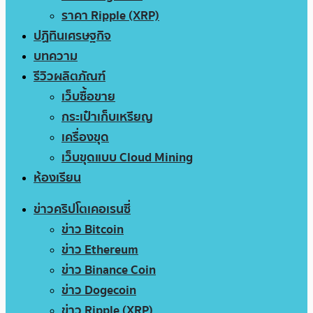
ราคา Ripple (XRP)
ปฏิทินเศรษฐกิจ
บทความ
รีวิวผลิตภัณฑ์
เว็บซื้อขาย
กระเป๋าเก็บเหรียญ
เครื่องขุด
เว็บขุดแบบ Cloud Mining
ห้องเรียน
ข่าวคริปโตเคอเรนซี่
ข่าว Bitcoin
ข่าว Ethereum
ข่าว Binance Coin
ข่าว Dogecoin
ข่าว Ripple (XRP)