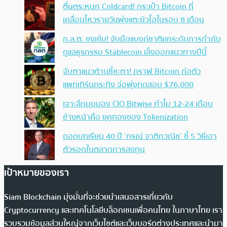
ตื่นตระหนก Coldcard! กระเป๋า Bitcoin ที่
เคลื่อนไหวรายวันพุ่งแตะนิวไฮในรอบ 8 เดือน
ก.ล.ต. ชงเข้ม! จับมือแบงก์ชาติยกระดับการกำกับ
ดูแลธุรกรรม Stablecoin เล็งออกแนวทางปีนี้
จับตาแนวต้านชี้ชะตา! กราฟ Bitcoin ก่อตัว
แพทเทิร์นกระทิง จ่อพุ่งทดสอบ $76,000
เจาะลึกมุมมอง CIO Bitwise ทำไม 12-24 เดือน
ข้างหน้าคือ ยุคทองของ Tokenization
ถอดบทเรียน 40 ปี ‘กรณ์ จาติกวณิช’ ชี้ 5 วิธีเอา
ตัวรอดในตลาดการลงทุน
เป้าหมายของเรา
Siam Blockchain มุ่งมั่นที่จะช่วยนำเสนอสารเกี่ยวกับ
Cryptocurrency และเทคโนโลยีบล็อกเชนเพื่อคนไทย ในภาษาไทย เรา
รวบรวมข้อมูลส่วนใหญ่จากเว็บไซต์และเว็บบอร์ดต่างประเทศและนำมา