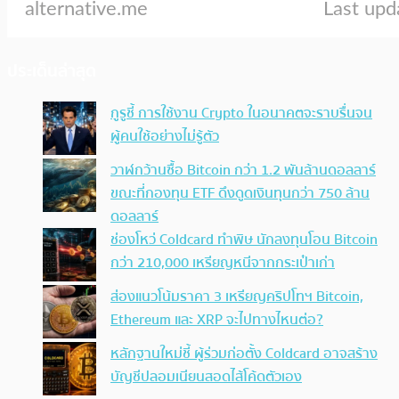
ประเด็นล่าสุด
กูรูชี้ การใช้งาน Crypto ในอนาคตจะราบรื่นจน
ผู้คนใช้อย่างไม่รู้ตัว
วาฬกว้านซื้อ Bitcoin กว่า 1.2 พันล้านดอลลาร์
ขณะที่กองทุน ETF ดึงดูดเงินทุนกว่า 750 ล้าน
ดอลลาร์
ช่องโหว่ Coldcard ทำพิษ นักลงทุนโอน Bitcoin
กว่า 210,000 เหรียญหนีจากกระเป๋าเก่า
ส่องแนวโน้มราคา 3 เหรียญคริปโทฯ Bitcoin,
Ethereum และ XRP จะไปทางไหนต่อ?
หลักฐานใหม่ชี้ ผู้ร่วมก่อตั้ง Coldcard อาจสร้าง
บัญชีปลอมเนียนสอดไส้โค้ดตัวเอง