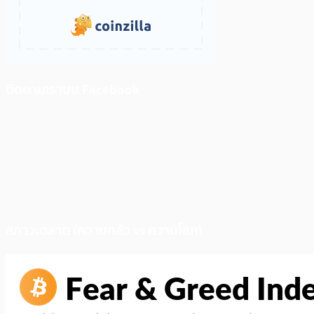
ติดตามเราบน Facebook
สภาวะตลาด (ความกลัว vs ความโลภ)