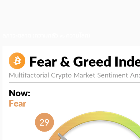
สภาวะตลาด (ความกลัว vs ความโลภ)