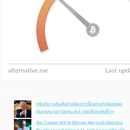
ประเด็นล่าสุด
ทรัมป์เอาจริง สั่งทำเนียบขาวรื้อเกณฑ์จริยธรรม
ดันกฎหมาย Clarity Act ปลดล็อกคริปโทฯ
Jim Cramer เทขาย Bitcoin เพราะกลัวภัยควอน