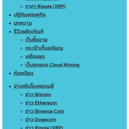
ราคา Ripple (XRP)
ปฏิทินเศรษฐกิจ
บทความ
รีวิวผลิตภัณฑ์
เว็บซื้อขาย
กระเป๋าเก็บเหรียญ
เครื่องขุด
เว็บขุดแบบ Cloud Mining
ห้องเรียน
ข่าวคริปโตเคอเรนซี่
ข่าว Bitcoin
ข่าว Ethereum
ข่าว Binance Coin
ข่าว Dogecoin
ข่าว Ripple (XRP)