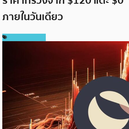
ราคาที่ร่วงจาก $120 แตะ $0
ภายในวันเดียว
ข่าวคริปโตเคอเรนซี่