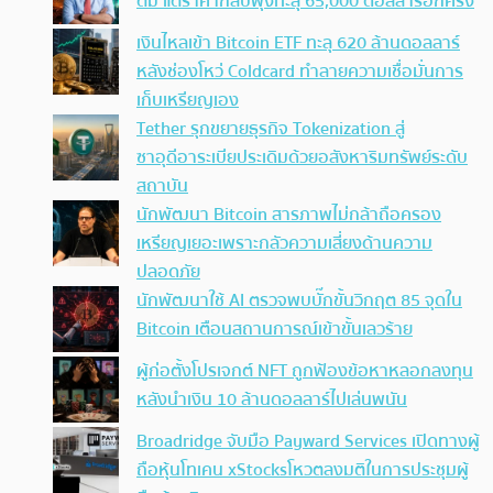
ตัม แต่ราคากลับพุ่งทะลุ 65,000 ดอลลาร์อีกครั้ง
เงินไหลเข้า Bitcoin ETF ทะลุ 620 ล้านดอลลาร์
หลังช่องโหว่ Coldcard ทำลายความเชื่อมั่นการ
เก็บเหรียญเอง
Tether รุกขยายธุรกิจ Tokenization สู่
ซาอุดีอาระเบียประเดิมด้วยอสังหาริมทรัพย์ระดับ
สถาบัน
นักพัฒนา Bitcoin สารภาพไม่กล้าถือครอง
เหรียญเยอะเพราะกลัวความเสี่ยงด้านความ
ปลอดภัย
นักพัฒนาใช้ AI ตรวจพบบั๊กขั้นวิกฤต 85 จุดใน
Bitcoin เตือนสถานการณ์เข้าขั้นเลวร้าย
ผู้ก่อตั้งโปรเจกต์ NFT ถูกฟ้องข้อหาหลอกลงทุน
หลังนำเงิน 10 ล้านดอลลาร์ไปเล่นพนัน
Broadridge จับมือ Payward Services เปิดทางผู้
ถือหุ้นโทเคน xStocksโหวตลงมติในการประชุมผู้