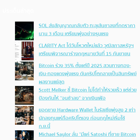
ประเด็นล่าสุด
SOL ส่งสัญญาณกลับตัว ทะลุเส้นขาลงที่กดราคา
นาน 3 เดือน เตรียมพุ่งอย่างรุนแรง
CLARITY Act ได้วันโหวตใหม่แล้ว วุฒิสภาสหรัฐฯ
เตรียมพิจารณาร่างกฎหมายวันที่ 15 กันยายน
Bitcoin ร่วง 35% ตั้งแต่ปี 2025 สวนทางทอง-
เงิน-ทองแดงพุ่งแรง ดันคริปโตกลายเป็นสินทรัพย์
ผลงานแย่สุด
Scott Melker ชี้ Bitcoin ไม่ได้ทำให้รวยเร็ว แต่ช่วย
ป้องกันให้ “จนช้าลง” จากเงินเฟ้อ
ยอดขาย Hardware Wallet ในรัสเซียพุ่งสูง 2 เท่า
นักลงทุนแห่ถือคริปโตเอง ก่อนกฎใหม่เริ่มใช้
ก.ย.นี้
Michael Saylor ลั่น “มีแค่ Satoshi ที่ขาย Bitcoin