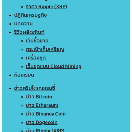
ราคา Ripple (XRP)
ปฏิทินเศรษฐกิจ
บทความ
รีวิวผลิตภัณฑ์
เว็บซื้อขาย
กระเป๋าเก็บเหรียญ
เครื่องขุด
เว็บขุดแบบ Cloud Mining
ห้องเรียน
ข่าวคริปโตเคอเรนซี่
ข่าว Bitcoin
ข่าว Ethereum
ข่าว Binance Coin
ข่าว Dogecoin
ข่าว Ripple (XRP)