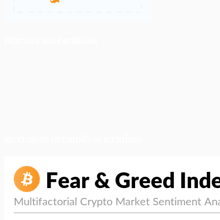
ติดตามเราบน Facebook
สภาวะตลาด (ความกลัว vs ความโลภ)