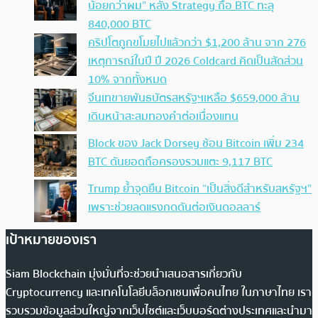
น้อยกว่าผม” หลัง Strategy ถือ BTC ทะลุ
840,000 BTC
คริปโตถูกขโมยไปแล้วกว่า $1,200 ล้าน จาก 276
เหตุการณ์ในปี ปี 2026 Coldcard คิดเป็นสัดส่วน
10% จากทั้งหมด
จีนเทขายพันธบัตรสหรัฐฯเหลือ $659,000 ล้าน
เดินหน้าสะสมทองคำต่อเนื่องแทน
Block ของ Jack Dorsey ช้อน Bitcoin เพิ่ม 234
BTC ดันยอดถือครองรวมแตะ 9,117 BTC
Trump ย้ำจุดยืน Bitcoin “เป็นสิ่งดีสำหรับสหรัฐฯ”
เพราะช่วยลดแรงกดดันต่อเงินดอลลาร์
เป้าหมายของเรา
Siam Blockchain มุ่งมั่นที่จะช่วยนำเสนอสารเกี่ยวกับ
Cryptocurrency และเทคโนโลยีบล็อกเชนเพื่อคนไทย ในภาษาไทย เรา
รวบรวมข้อมูลส่วนใหญ่จากเว็บไซต์และเว็บบอร์ดต่างประเทศและนำมา