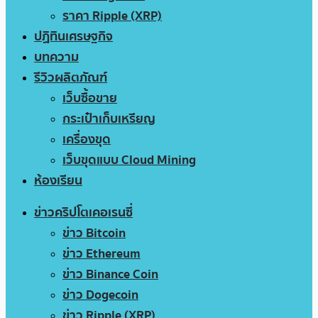
ราคา Ripple (XRP)
ปฏิทินเศรษฐกิจ
บทความ
รีวิวผลิตภัณฑ์
เว็บซื้อขาย
กระเป๋าเก็บเหรียญ
เครื่องขุด
เว็บขุดแบบ Cloud Mining
ห้องเรียน
ข่าวคริปโตเคอเรนซี่
ข่าว Bitcoin
ข่าว Ethereum
ข่าว Binance Coin
ข่าว Dogecoin
ข่าว Ripple (XRP)