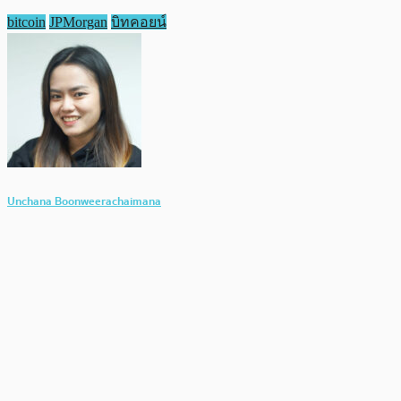
bitcoin
JPMorgan
บิทคอยน์
Unchana Boonweerachaimana