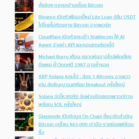
ตั้งข้อหาบุกรุกบ้านขโมย Bitcoin
Binance เปิดตัวฟีเจอร์ใหม่ Lite Loan กู้ยืม USDT
ได้โดยไม่ต้องขาย Bitcoin จากพอร์ต
Cloudflare เปิดตัวกระเป๋า Stablecoin ให้ AI
Agent จ่ายค่า API และคอนเทนต์เองได้
Michael Burry เตือน ตลาดหุ้นอาจใกล้พีคเสี่ยง
ดิ่งแรง ย้ำวิกฤตปี 1987 อาจซ้ำรอย
XRP-Solana หลบไป : ส่อง 3 Altcoins ฉายแวว
เด่น ส่งสัญญาณเตรียม Breakout ครั้งใหญ่
Solana จ่อโหวตจริง ลุ้นผ่านข้อเสนอเผาอุปทาน
เหรียญ SOL ครั้งใหญ่
Glassnode เปิดข้อมูล On-Chain ชี้แนวรับสำคัญ
Bitcoin อยู่โซน $63,000 เจ้ามือ-รายย่อยแห่ช้อน
ซื้อ