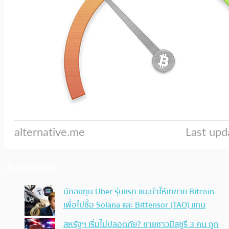
ประเด็นล่าสุด
นักลงทุน Uber รุ่นแรก แนะนำให้เทขาย Bitcoin
เพื่อไปซื้อ Solana และ Bittensor (TAO) แทน
สหรัฐฯ เริ่มไม่ปลอดภัย? ชายชาวมิสซูรี 3 คน ถูก