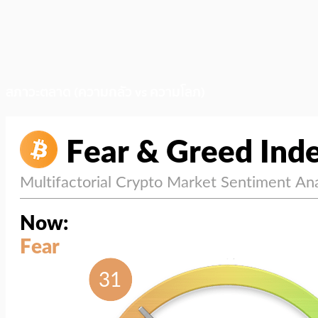
สภาวะตลาด (ความกลัว vs ความโลภ)