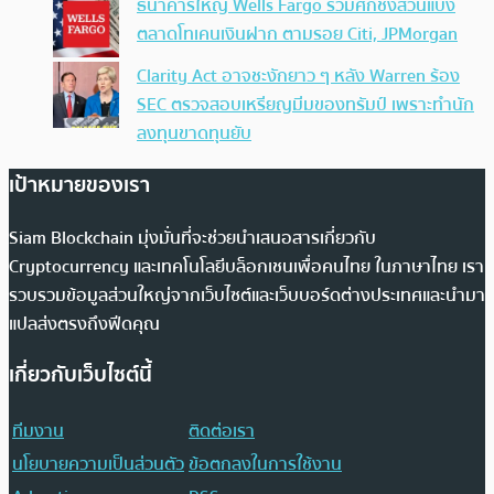
ธนาคารใหญ่ Wells Fargo ร่วมศึกชิงส่วนแบ่ง
ตลาดโทเคนเงินฝาก ตามรอย Citi, JPMorgan
Clarity Act อาจชะงักยาว ๆ หลัง Warren ร้อง
SEC ตรวจสอบเหรียญมีมของทรัมป์ เพราะทำนัก
ลงทุนขาดทุนยับ
เป้าหมายของเรา
Siam Blockchain มุ่งมั่นที่จะช่วยนำเสนอสารเกี่ยวกับ
Cryptocurrency และเทคโนโลยีบล็อกเชนเพื่อคนไทย ในภาษาไทย เรา
รวบรวมข้อมูลส่วนใหญ่จากเว็บไซต์และเว็บบอร์ดต่างประเทศและนำมา
แปลส่งตรงถึงฟีดคุณ
เกี่ยวกับเว็บไซต์นี้
ทีมงาน
ติดต่อเรา
นโยบายความเป็นส่วนตัว
ข้อตกลงในการใช้งาน