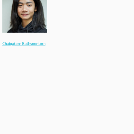
Chaiyatorn Buthsoontorn