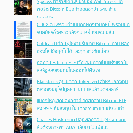
SpaceX ทำรายได้ทะลุเป้าของ Wall Street แต่
พอร์ต Bitcoin มีมูลค่าลดลงกว่า 540 ล้าน
ดอลลาร์
CLICX ลั่นพร้อมดำเนินคดีผู้ตั้งใจบิดหนี้ พร้อมปิด
รับสมัครชั่วคราวหลังคนแห่ยื่นจนระบบล้น
Coldcard เตือนผู้ใช้งานรีบย้าย Bitcoin ด่วน หลัง
ช่องโหว่ยังอุดไม่ได้ และถูกเจาะต่อเนื่อง
กองทุน Bitcoin ETF เจ๊งและปิดตัวเป็นแห่งแรกใน
สหรัฐหลังเงินทุนไหลออกไปฝั่ง AI
BlackRock ลุยเปิดตัว Tokenized สำหรับกองทุน
ตลาดเงินยุโรปมูลค่า 3.11 แสนล้านดอลลาร์
แบงก์ใหญ่สุดของอิตาลี ลดสัดส่วน Bitcoin ETF
ลง 99% หันลงทุน ใน Ethereum แทนถึง 3 เท่า
Charles Hoskinson ปลุกพลังคอมมูฯ Cardano
ลั่นต้องการพา ADA กลับมาเป็นผู้ชนะ