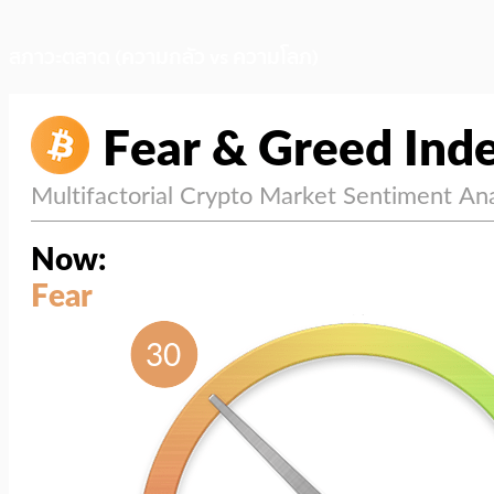
สภาวะตลาด (ความกลัว vs ความโลภ)