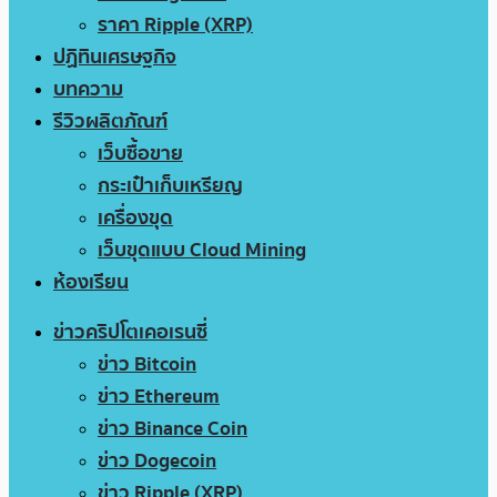
ราคา Ripple (XRP)
ปฏิทินเศรษฐกิจ
บทความ
รีวิวผลิตภัณฑ์
เว็บซื้อขาย
กระเป๋าเก็บเหรียญ
เครื่องขุด
เว็บขุดแบบ Cloud Mining
ห้องเรียน
ข่าวคริปโตเคอเรนซี่
ข่าว Bitcoin
ข่าว Ethereum
ข่าว Binance Coin
ข่าว Dogecoin
ข่าว Ripple (XRP)