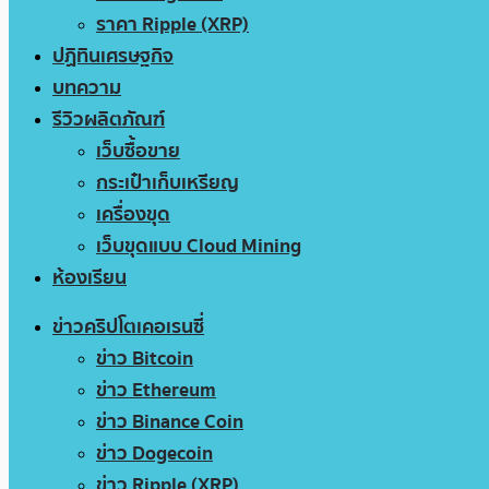
ราคา Ripple (XRP)
ปฏิทินเศรษฐกิจ
บทความ
รีวิวผลิตภัณฑ์
เว็บซื้อขาย
กระเป๋าเก็บเหรียญ
เครื่องขุด
เว็บขุดแบบ Cloud Mining
ห้องเรียน
ข่าวคริปโตเคอเรนซี่
ข่าว Bitcoin
ข่าว Ethereum
ข่าว Binance Coin
ข่าว Dogecoin
ข่าว Ripple (XRP)