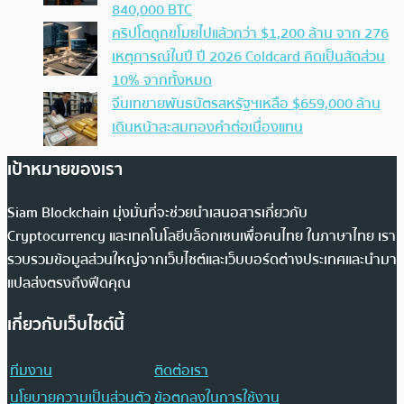
840,000 BTC
คริปโตถูกขโมยไปแล้วกว่า $1,200 ล้าน จาก 276
เหตุการณ์ในปี ปี 2026 Coldcard คิดเป็นสัดส่วน
10% จากทั้งหมด
จีนเทขายพันธบัตรสหรัฐฯเหลือ $659,000 ล้าน
เดินหน้าสะสมทองคำต่อเนื่องแทน
เป้าหมายของเรา
Siam Blockchain มุ่งมั่นที่จะช่วยนำเสนอสารเกี่ยวกับ
Cryptocurrency และเทคโนโลยีบล็อกเชนเพื่อคนไทย ในภาษาไทย เรา
รวบรวมข้อมูลส่วนใหญ่จากเว็บไซต์และเว็บบอร์ดต่างประเทศและนำมา
แปลส่งตรงถึงฟีดคุณ
เกี่ยวกับเว็บไซต์นี้
ทีมงาน
ติดต่อเรา
นโยบายความเป็นส่วนตัว
ข้อตกลงในการใช้งาน