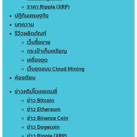
ราคา Ripple (XRP)
ปฏิทินเศรษฐกิจ
บทความ
รีวิวผลิตภัณฑ์
เว็บซื้อขาย
กระเป๋าเก็บเหรียญ
เครื่องขุด
เว็บขุดแบบ Cloud Mining
ห้องเรียน
ข่าวคริปโตเคอเรนซี่
ข่าว Bitcoin
ข่าว Ethereum
ข่าว Binance Coin
ข่าว Dogecoin
ข่าว Ripple (XRP)