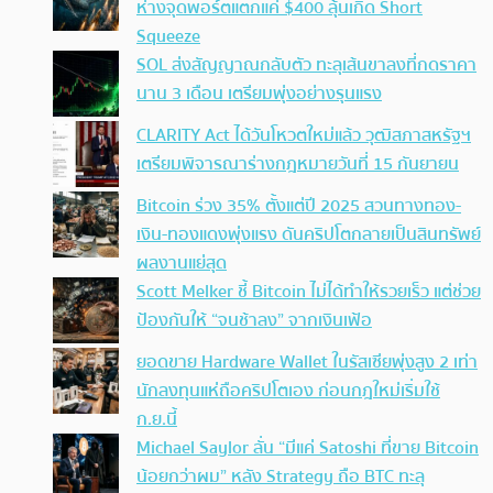
ห่างจุดพอร์ตแตกแค่ $400 ลุ้นเกิด Short
Squeeze
SOL ส่งสัญญาณกลับตัว ทะลุเส้นขาลงที่กดราคา
นาน 3 เดือน เตรียมพุ่งอย่างรุนแรง
CLARITY Act ได้วันโหวตใหม่แล้ว วุฒิสภาสหรัฐฯ
เตรียมพิจารณาร่างกฎหมายวันที่ 15 กันยายน
Bitcoin ร่วง 35% ตั้งแต่ปี 2025 สวนทางทอง-
เงิน-ทองแดงพุ่งแรง ดันคริปโตกลายเป็นสินทรัพย์
ผลงานแย่สุด
Scott Melker ชี้ Bitcoin ไม่ได้ทำให้รวยเร็ว แต่ช่วย
ป้องกันให้ “จนช้าลง” จากเงินเฟ้อ
ยอดขาย Hardware Wallet ในรัสเซียพุ่งสูง 2 เท่า
นักลงทุนแห่ถือคริปโตเอง ก่อนกฎใหม่เริ่มใช้
ก.ย.นี้
Michael Saylor ลั่น “มีแค่ Satoshi ที่ขาย Bitcoin
น้อยกว่าผม” หลัง Strategy ถือ BTC ทะลุ