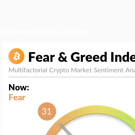
สภาวะตลาด (ความกลัว vs ความโลภ)