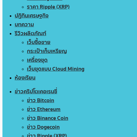
ราคา Ripple (XRP)
ปฏิทินเศรษฐกิจ
บทความ
รีวิวผลิตภัณฑ์
เว็บซื้อขาย
กระเป๋าเก็บเหรียญ
เครื่องขุด
เว็บขุดแบบ Cloud Mining
ห้องเรียน
ข่าวคริปโตเคอเรนซี่
ข่าว Bitcoin
ข่าว Ethereum
ข่าว Binance Coin
ข่าว Dogecoin
ข่าว Ripple (XRP)