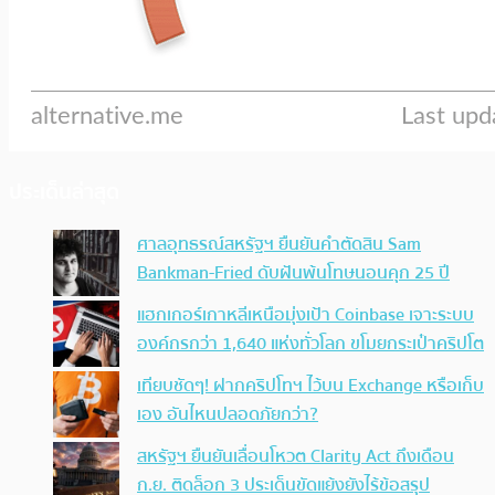
ประเด็นล่าสุด
ศาลอุทธรณ์สหรัฐฯ ยืนยันคำตัดสิน Sam
Bankman-Fried ดับฝันพ้นโทษนอนคุก 25 ปี
แฮกเกอร์เกาหลีเหนือมุ่งเป้า Coinbase เจาะระบบ
องค์กรกว่า 1,640 แห่งทั่วโลก ขโมยกระเป๋าคริปโต
เทียบชัดๆ! ฝากคริปโทฯ ไว้บน Exchange หรือเก็บ
เอง อันไหนปลอดภัยกว่า?
สหรัฐฯ ยืนยันเลื่อนโหวต Clarity Act ถึงเดือน
ก.ย. ติดล็อก 3 ประเด็นขัดแย้งยังไร้ข้อสรุป