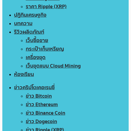
ราคา Ripple (XRP)
ปฏิทินเศรษฐกิจ
บทความ
รีวิวผลิตภัณฑ์
เว็บซื้อขาย
กระเป๋าเก็บเหรียญ
เครื่องขุด
เว็บขุดแบบ Cloud Mining
ห้องเรียน
ข่าวคริปโตเคอเรนซี่
ข่าว Bitcoin
ข่าว Ethereum
ข่าว Binance Coin
ข่าว Dogecoin
ข่าว Ripple (XRP)