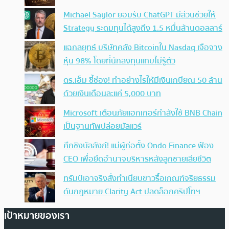
Michael Saylor ยอมรับ ChatGPT มีส่วนช่วยให้
Strategy ระดมทุนได้สูงถึง 1.5 หมื่นล้านดอลลาร์
แฉกลยุทธ์ บริษัทคลัง Bitcoinใน Nasdaq เจือจาง
หุ้น 98% โดยที่นักลงทุนแทบไม่รู้ตัว
ดร.เอ็ม ชี้ช่อง! ทำอย่างไรให้มีเงินเกษียณ 50 ล้าน
ด้วยเงินเดือนละแค่ 5,000 บาท
Microsoft เตือนภัยแฮกเกอร์กำลังใช้ BNB Chain
เป็นฐานทัพปล่อยมัลแวร์
ศึกชิงบัลลังก์! แม่ผู้ก่อตั้ง Ondo Finance ฟ้อง
CEO เพื่อยึดอำนาจบริหารหลังลูกชายเสียชีวิต
ทรัมป์เอาจริง สั่งทำเนียบขาวรื้อเกณฑ์จริยธรรม
ดันกฎหมาย Clarity Act ปลดล็อกคริปโทฯ
เป้าหมายของเรา