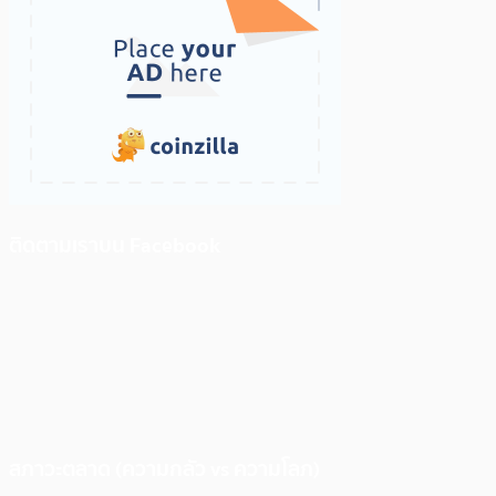
ติดตามเราบน Facebook
สภาวะตลาด (ความกลัว vs ความโลภ)