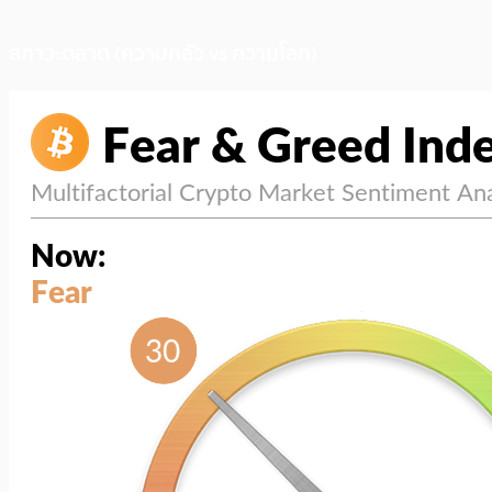
สภาวะตลาด (ความกลัว vs ความโลภ)