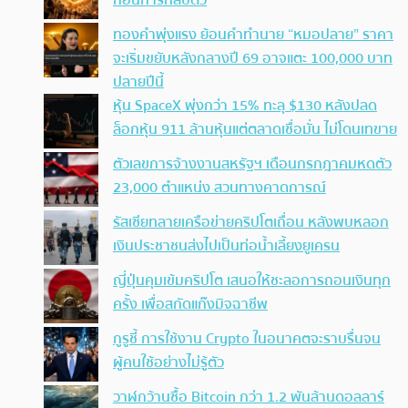
ก่อนการกลับตัว
ทองคำพุ่งแรง ย้อนคำทำนาย “หมอปลาย” ราคา
จะเริ่มขยับหลังกลางปี 69 อาจแตะ 100,000 บาท
ปลายปีนี้
หุ้น SpaceX พุ่งกว่า 15% ทะลุ $130 หลังปลด
ล็อกหุ้น 911 ล้านหุ้นแต่ตลาดเชื่อมั่น ไม่โดนเทขาย
ตัวเลขการจ้างงานสหรัฐฯ เดือนกรกฎาคมหดตัว
23,000 ตำแหน่ง สวนทางคาดการณ์
รัสเซียทลายเครือข่ายคริปโตเถื่อน หลังพบหลอก
เงินประชาชนส่งไปเป็นท่อน้ำเลี้ยงยูเครน
ญี่ปุ่นคุมเข้มคริปโต เสนอให้ชะลอการถอนเงินทุก
ครั้ง เพื่อสกัดแก๊งมิจฉาชีพ
กูรูชี้ การใช้งาน Crypto ในอนาคตจะราบรื่นจน
ผู้คนใช้อย่างไม่รู้ตัว
วาฬกว้านซื้อ Bitcoin กว่า 1.2 พันล้านดอลลาร์