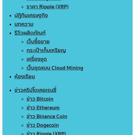
ราคา Ripple (XRP)
ปฏิทินเศรษฐกิจ
บทความ
รีวิวผลิตภัณฑ์
เว็บซื้อขาย
กระเป๋าเก็บเหรียญ
เครื่องขุด
เว็บขุดแบบ Cloud Mining
ห้องเรียน
ข่าวคริปโตเคอเรนซี่
ข่าว Bitcoin
ข่าว Ethereum
ข่าว Binance Coin
ข่าว Dogecoin
ข่าว Ripple (XRP)