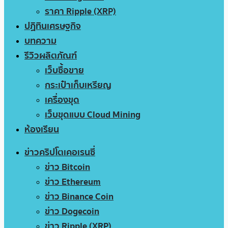
ราคา Ripple (XRP)
ปฏิทินเศรษฐกิจ
บทความ
รีวิวผลิตภัณฑ์
เว็บซื้อขาย
กระเป๋าเก็บเหรียญ
เครื่องขุด
เว็บขุดแบบ Cloud Mining
ห้องเรียน
ข่าวคริปโตเคอเรนซี่
ข่าว Bitcoin
ข่าว Ethereum
ข่าว Binance Coin
ข่าว Dogecoin
ข่าว Ripple (XRP)