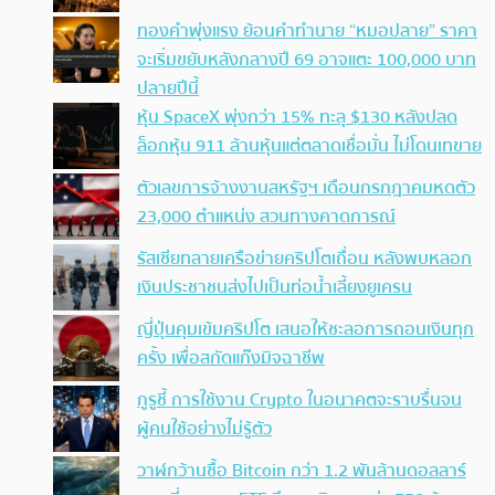
ทองคำพุ่งแรง ย้อนคำทำนาย “หมอปลาย” ราคา
จะเริ่มขยับหลังกลางปี 69 อาจแตะ 100,000 บาท
ปลายปีนี้
หุ้น SpaceX พุ่งกว่า 15% ทะลุ $130 หลังปลด
ล็อกหุ้น 911 ล้านหุ้นแต่ตลาดเชื่อมั่น ไม่โดนเทขาย
ตัวเลขการจ้างงานสหรัฐฯ เดือนกรกฎาคมหดตัว
23,000 ตำแหน่ง สวนทางคาดการณ์
รัสเซียทลายเครือข่ายคริปโตเถื่อน หลังพบหลอก
เงินประชาชนส่งไปเป็นท่อน้ำเลี้ยงยูเครน
ญี่ปุ่นคุมเข้มคริปโต เสนอให้ชะลอการถอนเงินทุก
ครั้ง เพื่อสกัดแก๊งมิจฉาชีพ
กูรูชี้ การใช้งาน Crypto ในอนาคตจะราบรื่นจน
ผู้คนใช้อย่างไม่รู้ตัว
วาฬกว้านซื้อ Bitcoin กว่า 1.2 พันล้านดอลลาร์