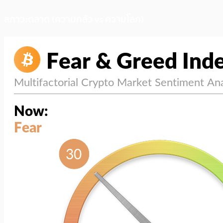
สภาวะตลาด (ความกลัว vs ความโลภ)