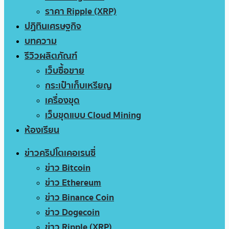
ราคา Ripple (XRP)
ปฏิทินเศรษฐกิจ
บทความ
รีวิวผลิตภัณฑ์
เว็บซื้อขาย
กระเป๋าเก็บเหรียญ
เครื่องขุด
เว็บขุดแบบ Cloud Mining
ห้องเรียน
ข่าวคริปโตเคอเรนซี่
ข่าว Bitcoin
ข่าว Ethereum
ข่าว Binance Coin
ข่าว Dogecoin
ข่าว Ripple (XRP)