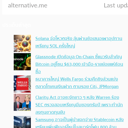
ประเด็นล่าสุด
Solana จ่อโหวตจริง ลุ้นผ่านข้อเสนอเผาอุปทาน
เหรียญ SOL ครั้งใหญ่
Glassnode เปิดข้อมูล On-Chain ชี้แนวรับสำคัญ
Bitcoin อยู่โซน $63,000 เจ้ามือ-รายย่อยแห่ช้อน
ซื้อ
ธนาคารใหญ่ Wells Fargo ร่วมศึกชิงส่วนแบ่ง
ตลาดโทเคนเงินฝาก ตามรอย Citi, JPMorgan
Clarity Act อาจชะงักยาว ๆ หลัง Warren ร้อง
SEC ตรวจสอบเหรียญมีมของทรัมป์ เพราะทำนัก
ลงทุนขาดทุนยับ
Samsung อาจเป็นผู้นำแจกจ่าย Stablecoin หลัง
เตรียมเพิ่มฟีเจอร์ใหม่ในสมาร์ทโฟน 800 ล้าน