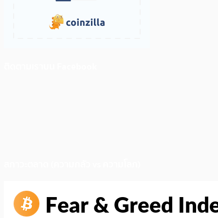
ติดตามเราบน Facebook
สภาวะตลาด (ความกลัว vs ความโลภ)