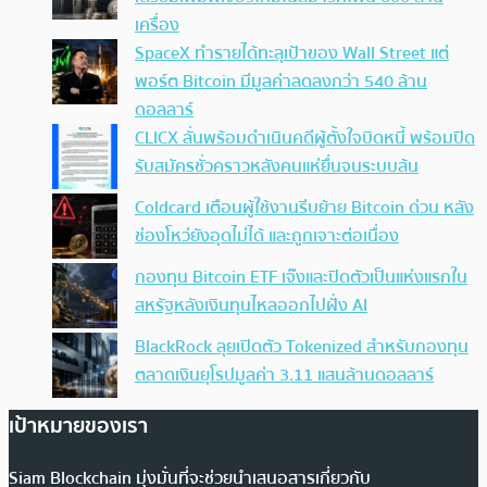
เครื่อง
SpaceX ทำรายได้ทะลุเป้าของ Wall Street แต่
พอร์ต Bitcoin มีมูลค่าลดลงกว่า 540 ล้าน
ดอลลาร์
CLICX ลั่นพร้อมดำเนินคดีผู้ตั้งใจบิดหนี้ พร้อมปิด
รับสมัครชั่วคราวหลังคนแห่ยื่นจนระบบล้น
Coldcard เตือนผู้ใช้งานรีบย้าย Bitcoin ด่วน หลัง
ช่องโหว่ยังอุดไม่ได้ และถูกเจาะต่อเนื่อง
กองทุน Bitcoin ETF เจ๊งและปิดตัวเป็นแห่งแรกใน
สหรัฐหลังเงินทุนไหลออกไปฝั่ง AI
BlackRock ลุยเปิดตัว Tokenized สำหรับกองทุน
ตลาดเงินยุโรปมูลค่า 3.11 แสนล้านดอลลาร์
เป้าหมายของเรา
Siam Blockchain มุ่งมั่นที่จะช่วยนำเสนอสารเกี่ยวกับ