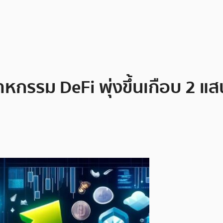
หกรรม DeFi พุ่งขึ้นเกือบ 2 แส