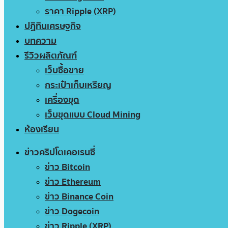
ราคา Ripple (XRP)
ปฏิทินเศรษฐกิจ
บทความ
รีวิวผลิตภัณฑ์
เว็บซื้อขาย
กระเป๋าเก็บเหรียญ
เครื่องขุด
เว็บขุดแบบ Cloud Mining
ห้องเรียน
ข่าวคริปโตเคอเรนซี่
ข่าว Bitcoin
ข่าว Ethereum
ข่าว Binance Coin
ข่าว Dogecoin
ข่าว Ripple (XRP)