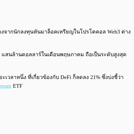
0:00
/
0:00
นื่องจากนักลงทุนหันมาล็อคเหรียญในโปรโตคอล Web3 ต่าง
.92 แสนล้านดอลลาร์ในเดือนพฤษภาคม ถือเป็นระดับสูงสุด
วลาหนึ่ง ที่เกี่ยวข้องกับ DeFi ก็ลดลง 21% ซึ่งบ่งชี้ว่า
ereum
ETF