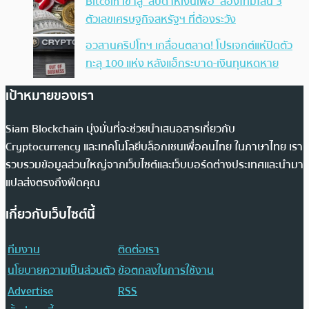
Bitcoin เข้าสู่ ‘สัปดาห์เงินเฟ้อ’ ส่องไทม์ไลน์ 3
ตัวเลขเศรษฐกิจสหรัฐฯ ที่ต้องระวัง
อวสานคริปโทฯ เกลื่อนตลาด! โปรเจกต์แห่ปิดตัว
ทะลุ 100 แห่ง หลังแฮ็กระบาด-เงินทุนหดหาย
เป้าหมายของเรา
Siam Blockchain มุ่งมั่นที่จะช่วยนำเสนอสารเกี่ยวกับ
Cryptocurrency และเทคโนโลยีบล็อกเชนเพื่อคนไทย ในภาษาไทย เรา
รวบรวมข้อมูลส่วนใหญ่จากเว็บไซต์และเว็บบอร์ดต่างประเทศและนำมา
แปลส่งตรงถึงฟีดคุณ
เกี่ยวกับเว็บไซต์นี้
ทีมงาน
ติดต่อเรา
นโยบายความเป็นส่วนตัว
ข้อตกลงในการใช้งาน
Advertise
RSS