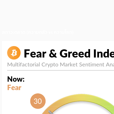
สภาวะตลาด (ความกลัว vs ความโลภ)