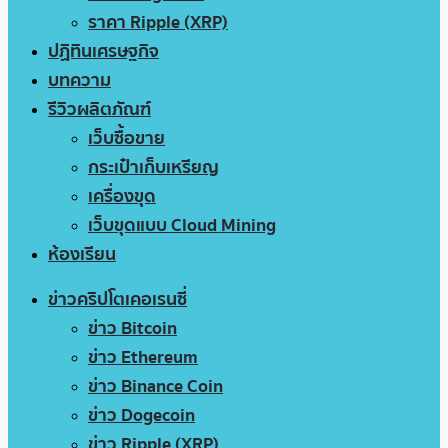
ราคา Ripple (XRP)
ปฏิทินเศรษฐกิจ
บทความ
รีวิวผลิตภัณฑ์
เว็บซื้อขาย
กระเป๋าเก็บเหรียญ
เครื่องขุด
เว็บขุดแบบ Cloud Mining
ห้องเรียน
ข่าวคริปโตเคอเรนซี่
ข่าว Bitcoin
ข่าว Ethereum
ข่าว Binance Coin
ข่าว Dogecoin
ข่าว Ripple (XRP)