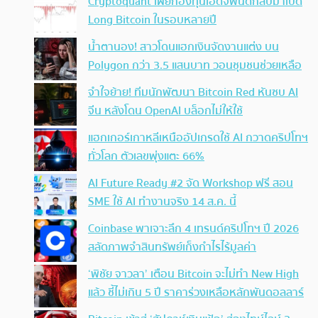
Cryptoquant เผยกองทุนเฮดจ์ฟันด์กลับมาเปิด
Long Bitcoin ในรอบหลายปี
น้ำตานอง! สาวโดนแฮกเงินจัดงานแต่ง บน
Polygon กว่า 3.5 แสนบาท วอนชุมชนช่วยเหลือ
จำใจย้าย! ทีมนักพัฒนา Bitcoin Red หันซบ AI
จีน หลังโดน OpenAI บล็อกไม่ให้ใช้
แฮกเกอร์เกาหลีเหนืออัปเกรดใช้ AI กวาดคริปโทฯ
ทั่วโลก ตัวเลขพุ่งแตะ 66%
AI Future Ready #2 จัด Workshop ฟรี สอน
SME ใช้ AI ทำงานจริง 14 ส.ค. นี้
Coinbase พาเจาะลึก 4 เทรนด์คริปโทฯ ปี 2026
สลัดภาพจำสินทรัพย์เก็งกำไรไร้มูลค่า
‘พิชัย จาวลา’ เตือน Bitcoin จะไม่ทำ New High
แล้ว ชี้ไม่เกิน 5 ปี ราคาร่วงเหลือหลักพันดอลลาร์