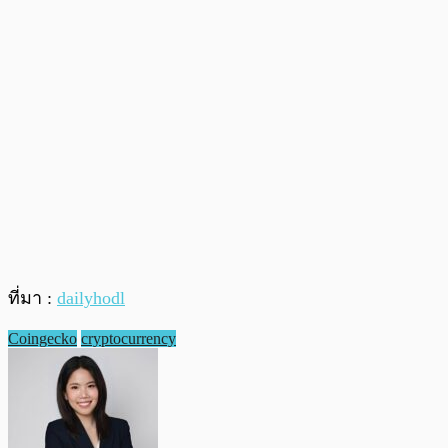
ที่มา :
dailyhodl
Coingecko
cryptocurrency