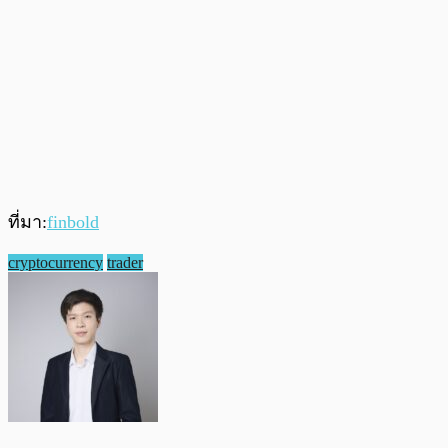
ที่มา:
finbold
cryptocurrency
trader