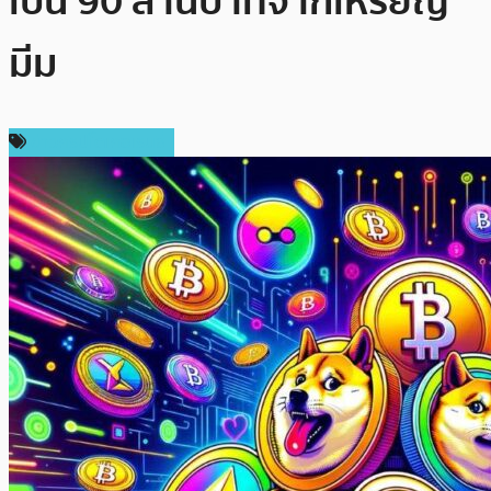
เป็น 90 ล้านบาทจากเหรียญ
มีม
ข่าวคริปโตเคอเรนซี่