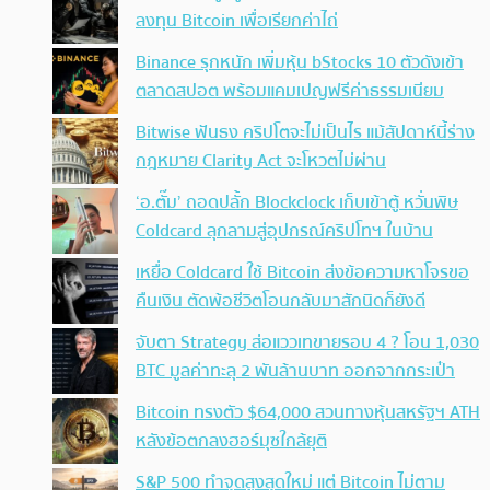
ลงทุน Bitcoin เพื่อเรียกค่าไถ่
Binance รุกหนัก เพิ่มหุ้น bStocks 10 ตัวดังเข้า
ตลาดสปอต พร้อมแคมเปญฟรีค่าธรรมเนียม
Bitwise ฟันธง คริปโตจะไม่เป็นไร แม้สัปดาห์นี้ร่าง
กฎหมาย Clarity Act จะโหวตไม่ผ่าน
‘อ.ตั๊ม’ ถอดปลั้ก Blockclock เก็บเข้าตู้ หวั่นพิษ
Coldcard ลุกลามสู่อุปกรณ์คริปโทฯ ในบ้าน
เหยื่อ Coldcard ใช้ Bitcoin ส่งข้อความหาโจรขอ
คืนเงิน ตัดพ้อชีวิตโอนกลับมาสักนิดก็ยังดี
จับตา Strategy ส่อแววเทขายรอบ 4 ? โอน 1,030
BTC มูลค่าทะลุ 2 พันล้านบาท ออกจากกระเป๋า
Bitcoin ทรงตัว $64,000 สวนทางหุ้นสหรัฐฯ ATH
หลังข้อตกลงฮอร์มุซใกล้ยุติ
S&P 500 ทำจุดสูงสุดใหม่ แต่ Bitcoin ไม่ตาม