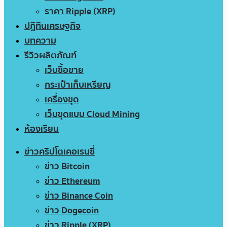
ราคา Ripple (XRP)
ปฏิทินเศรษฐกิจ
บทความ
รีวิวผลิตภัณฑ์
เว็บซื้อขาย
กระเป๋าเก็บเหรียญ
เครื่องขุด
เว็บขุดแบบ Cloud Mining
ห้องเรียน
ข่าวคริปโตเคอเรนซี่
ข่าว Bitcoin
ข่าว Ethereum
ข่าว Binance Coin
ข่าว Dogecoin
ข่าว Ripple (XRP)