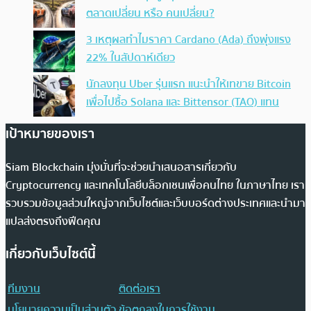
ตลาดเปลี่ยน หรือ คนเปลี่ยน?
3 เหตุผลทำไมราคา Cardano (Ada) ถึงพุ่งแรง
22% ในสัปดาห์เดียว
นักลงทุน Uber รุ่นแรก แนะนำให้เทขาย Bitcoin
เพื่อไปซื้อ Solana และ Bittensor (TAO) แทน
เป้าหมายของเรา
Siam Blockchain มุ่งมั่นที่จะช่วยนำเสนอสารเกี่ยวกับ
Cryptocurrency และเทคโนโลยีบล็อกเชนเพื่อคนไทย ในภาษาไทย เรา
รวบรวมข้อมูลส่วนใหญ่จากเว็บไซต์และเว็บบอร์ดต่างประเทศและนำมา
แปลส่งตรงถึงฟีดคุณ
เกี่ยวกับเว็บไซต์นี้
ทีมงาน
ติดต่อเรา
นโยบายความเป็นส่วนตัว
ข้อตกลงในการใช้งาน