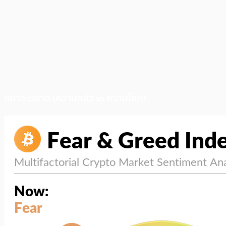
สภาวะตลาด (ความกลัว vs ความโลภ)