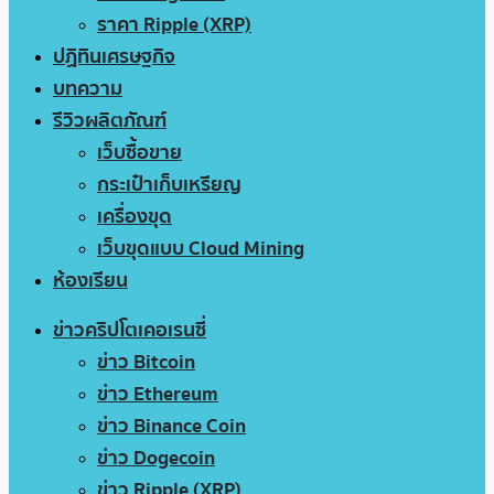
ราคา Ripple (XRP)
ปฏิทินเศรษฐกิจ
บทความ
รีวิวผลิตภัณฑ์
เว็บซื้อขาย
กระเป๋าเก็บเหรียญ
เครื่องขุด
เว็บขุดแบบ Cloud Mining
ห้องเรียน
ข่าวคริปโตเคอเรนซี่
ข่าว Bitcoin
ข่าว Ethereum
ข่าว Binance Coin
ข่าว Dogecoin
ข่าว Ripple (XRP)