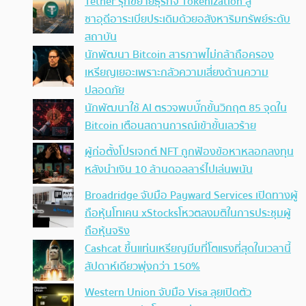
Tether รุกขยายธุรกิจ Tokenization สู่
ซาอุดีอาระเบียประเดิมด้วยอสังหาริมทรัพย์ระดับ
สถาบัน
นักพัฒนา Bitcoin สารภาพไม่กล้าถือครอง
เหรียญเยอะเพราะกลัวความเสี่ยงด้านความ
ปลอดภัย
นักพัฒนาใช้ AI ตรวจพบบั๊กขั้นวิกฤต 85 จุดใน
Bitcoin เตือนสถานการณ์เข้าขั้นเลวร้าย
ผู้ก่อตั้งโปรเจกต์ NFT ถูกฟ้องข้อหาหลอกลงทุน
หลังนำเงิน 10 ล้านดอลลาร์ไปเล่นพนัน
Broadridge จับมือ Payward Services เปิดทางผู้
ถือหุ้นโทเคน xStocksโหวตลงมติในการประชุมผู้
ถือหุ้นจริง
Cashcat ขึ้นแท่นเหรียญมีมที่โตแรงที่สุดในเวลานี้
สัปดาห์เดียวพุ่งกว่า 150%
Western Union จับมือ Visa ลุยเปิดตัว