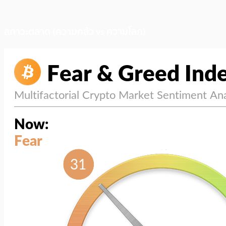
สภาวะตลาด (ความกลัว vs ความโลภ)