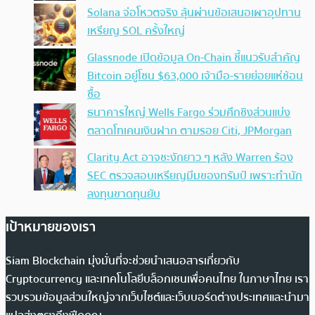
Solana จ่อโหวตจริง ลุ้นผ่านข้อเสนอเผาอุปทาน
เหรียญ SOL ครั้งใหญ่
Glassnode เปิดข้อมูล On-Chain ชี้แนวรับสำคัญ
Bitcoin อยู่โซน $63,000 เจ้ามือ-รายย่อยแห่ช้อน
ซื้อ
ธนาคารใหญ่ Wells Fargo ร่วมศึกชิงส่วนแบ่ง
ตลาดโทเคนเงินฝาก ตามรอย Citi, JPMorgan
Clarity Act อาจชะงักยาว ๆ หลัง Warren ร้อง
SEC ตรวจสอบเหรียญมีมของทรัมป์ เพราะทำนัก
ลงทุนขาดทุนยับ
เป้าหมายของเรา
Siam Blockchain มุ่งมั่นที่จะช่วยนำเสนอสารเกี่ยวกับ
Cryptocurrency และเทคโนโลยีบล็อกเชนเพื่อคนไทย ในภาษาไทย เรา
รวบรวมข้อมูลส่วนใหญ่จากเว็บไซต์และเว็บบอร์ดต่างประเทศและนำมา