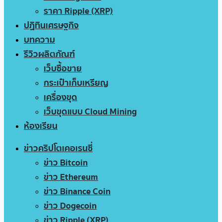
ราคา Ripple (XRP)
ปฏิทินเศรษฐกิจ
บทความ
รีวิวผลิตภัณฑ์
เว็บซื้อขาย
กระเป๋าเก็บเหรียญ
เครื่องขุด
เว็บขุดแบบ Cloud Mining
ห้องเรียน
ข่าวคริปโตเคอเรนซี่
ข่าว Bitcoin
ข่าว Ethereum
ข่าว Binance Coin
ข่าว Dogecoin
ข่าว Ripple (XRP)