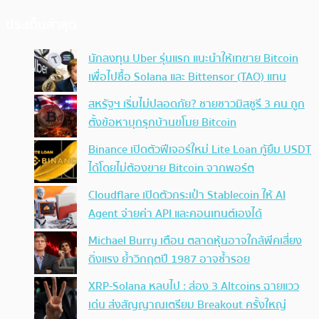
ประเด็นล่าสุด
นักลงทุน Uber รุ่นแรก แนะนำให้เทขาย Bitcoin
เพื่อไปซื้อ Solana และ Bittensor (TAO) แทน
สหรัฐฯ เริ่มไม่ปลอดภัย? ชายชาวมิสซูรี 3 คน ถูก
ตั้งข้อหาบุกรุกบ้านขโมย Bitcoin
Binance เปิดตัวฟีเจอร์ใหม่ Lite Loan กู้ยืม USDT
ได้โดยไม่ต้องขาย Bitcoin จากพอร์ต
Cloudflare เปิดตัวกระเป๋า Stablecoin ให้ AI
Agent จ่ายค่า API และคอนเทนต์เองได้
Michael Burry เตือน ตลาดหุ้นอาจใกล้พีคเสี่ยง
ดิ่งแรง ย้ำวิกฤตปี 1987 อาจซ้ำรอย
XRP-Solana หลบไป : ส่อง 3 Altcoins ฉายแวว
เด่น ส่งสัญญาณเตรียม Breakout ครั้งใหญ่