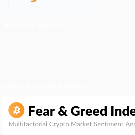
ติดตามเราบน Facebook
สภาวะตลาด (ความกลัว vs ความโลภ)