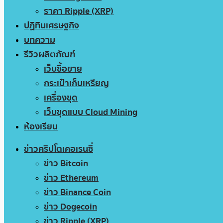
ราคา Ripple (XRP)
ปฏิทินเศรษฐกิจ
บทความ
รีวิวผลิตภัณฑ์
เว็บซื้อขาย
กระเป๋าเก็บเหรียญ
เครื่องขุด
เว็บขุดแบบ Cloud Mining
ห้องเรียน
ข่าวคริปโตเคอเรนซี่
ข่าว Bitcoin
ข่าว Ethereum
ข่าว Binance Coin
ข่าว Dogecoin
ข่าว Ripple (XRP)