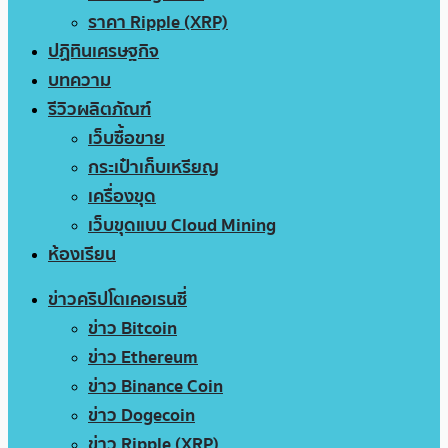
ราคา Ripple (XRP)
ปฏิทินเศรษฐกิจ
บทความ
รีวิวผลิตภัณฑ์
เว็บซื้อขาย
กระเป๋าเก็บเหรียญ
เครื่องขุด
เว็บขุดแบบ Cloud Mining
ห้องเรียน
ข่าวคริปโตเคอเรนซี่
ข่าว Bitcoin
ข่าว Ethereum
ข่าว Binance Coin
ข่าว Dogecoin
ข่าว Ripple (XRP)