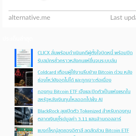
ประเด็นล่าสุด
CLICX ลั่นพร้อมดำเนินคดีผู้ตั้งใจบิดหนี้ พร้อมปิด
รับสมัครชั่วคราวหลังคนแห่ยื่นจนระบบล้น
Coldcard เตือนผู้ใช้งานรีบย้าย Bitcoin ด่วน หลัง
ช่องโหว่ยังอุดไม่ได้ และถูกเจาะต่อเนื่อง
กองทุน Bitcoin ETF เจ๊งและปิดตัวเป็นแห่งแรกใน
สหรัฐหลังเงินทุนไหลออกไปฝั่ง AI
BlackRock ลุยเปิดตัว Tokenized สำหรับกองทุน
ตลาดเงินยุโรปมูลค่า 3.11 แสนล้านดอลลาร์
แบงก์ใหญ่สุดของอิตาลี ลดสัดส่วน Bitcoin ETF