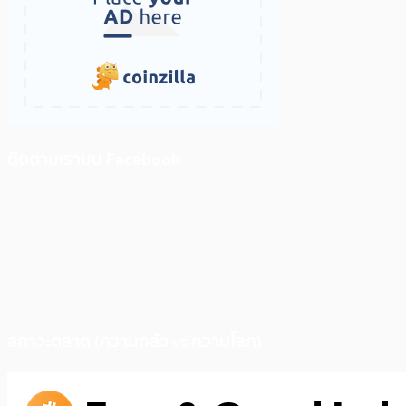
ติดตามเราบน Facebook
สภาวะตลาด (ความกลัว vs ความโลภ)