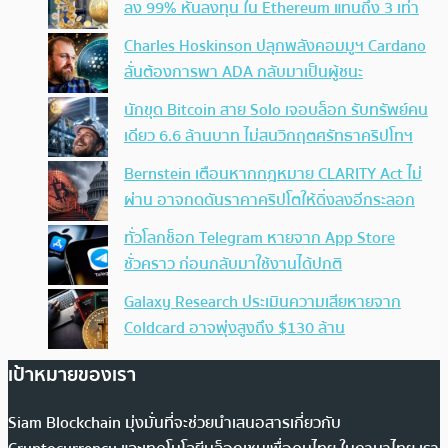
ลง 99% หันลงทุน ใน Ethereum แทนถึง 3 เท่า
Charles Hoskinson ปลุกพลังคอมมูฯ Cardano
ลั่นต้องการพา ADA กลับมาเป็นผู้ชนะ
นักขุด Bitcoin สาย Solo เจอบล็อก รับทรัพย์คน
เดียว 6.6 ล้านบาท ไม่สนวิกฤตศรัทธาคริปโทฯ
Bernstein เตือนหากกฎหมาย CLARITY Act ไม่
ผ่าน อาจกดดันราคาคริปโตให้ดิ่งลงอีกระลอก
ทั่วโลกช็อก Telegram หายจาก App Store
ชั่วคราว ก่อนกลับมาใช้งานได้ปกติ
Galaxy Research ประเมินความเสียหายจาก
Coldcard อาจพุ่งสูงถึง $130 ล้าน
เป้าหมายของเรา
Siam Blockchain มุ่งมั่นที่จะช่วยนำเสนอสารเกี่ยวกับ