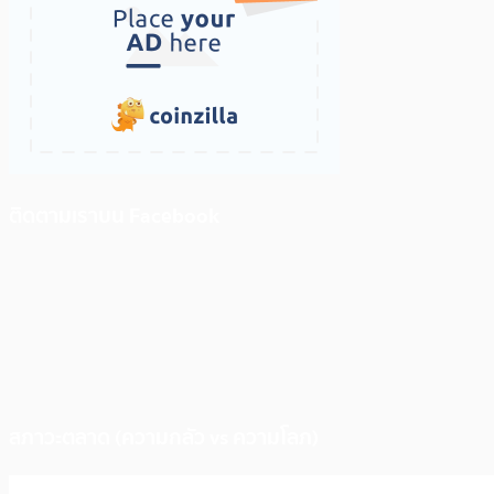
ติดตามเราบน Facebook
สภาวะตลาด (ความกลัว vs ความโลภ)