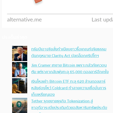
ประเด็นล่าสุด
ทรัมป์เอาจริง สั่งทำเนียบขาวรื้อเกณฑ์จริยธรรม
ดันกฎหมาย Clarity Act ปลดล็อกคริปโทฯ
Jim Cramer เทขาย Bitcoin เพราะกลัวภัยควอน
ตัม แต่ราคากลับพุ่งทะลุ 65,000 ดอลลาร์อีกครั้ง
เงินไหลเข้า Bitcoin ETF ทะลุ 620 ล้านดอลลาร์
หลังช่องโหว่ Coldcard ทำลายความเชื่อมั่นการ
เก็บเหรียญเอง
Tether รุกขยายธุรกิจ Tokenization สู่
ซาอุดีอาระเบียประเดิมด้วยอสังหาริมทรัพย์ระดับ