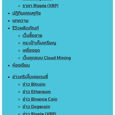
ราคา Ripple (XRP)
ปฏิทินเศรษฐกิจ
บทความ
รีวิวผลิตภัณฑ์
เว็บซื้อขาย
กระเป๋าเก็บเหรียญ
เครื่องขุด
เว็บขุดแบบ Cloud Mining
ห้องเรียน
ข่าวคริปโตเคอเรนซี่
ข่าว Bitcoin
ข่าว Ethereum
ข่าว Binance Coin
ข่าว Dogecoin
ข่าว Ripple (XRP)