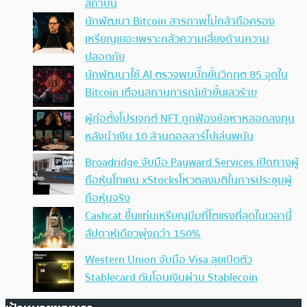
สถาบัน
นักพัฒนา Bitcoin สารภาพไม่กล้าถือครอง
เหรียญเยอะเพราะกลัวความเสี่ยงด้านความ
ปลอดภัย
นักพัฒนาใช้ AI ตรวจพบบั๊กขั้นวิกฤต 85 จุดใน
Bitcoin เตือนสถานการณ์เข้าขั้นเลวร้าย
ผู้ก่อตั้งโปรเจกต์ NFT ถูกฟ้องข้อหาหลอกลงทุน
หลังนำเงิน 10 ล้านดอลลาร์ไปเล่นพนัน
Broadridge จับมือ Payward Services เปิดทางผู้
ถือหุ้นโทเคน xStocksโหวตลงมติในการประชุมผู้
ถือหุ้นจริง
Cashcat ขึ้นแท่นเหรียญมีมที่โตแรงที่สุดในเวลานี้
สัปดาห์เดียวพุ่งกว่า 150%
Western Union จับมือ Visa ลุยเปิดตัว
Stablecard ดันโอนเงินผ่าน Stablecoin