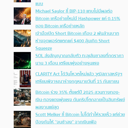
แบบ
Michael Saylor ชี้ BIP-110 แทบไม่มีผลต่อ
Bitcoin เครือข่ายใหม่มี Hashpower แค่ 0.15%
ของ Bitcoin เครือข่ายหลัก
เจ้ามือเปิด Short Bitcoin เกือบ 2 พันล้านบาท
ห่างจุดพอร์ตแตกแค่ $400 ลุ้นเกิด Short
Squeeze
SOL ส่งสัญญาณกลับตัว ทะลุเส้นขาลงที่กดราคา
นาน 3 เดือน เตรียมพุ่งอย่างรุนแรง
CLARITY Act ได้วันโหวตใหม่แล้ว วุฒิสภาสหรัฐฯ
เตรียมพิจารณาร่างกฎหมายวันที่ 15 กันยายน
Bitcoin ร่วง 35% ตั้งแต่ปี 2025 สวนทางทอง-
เงิน-ทองแดงพุ่งแรง ดันคริปโตกลายเป็นสินทรัพย์
ผลงานแย่สุด
Scott Melker ชี้ Bitcoin ไม่ได้ทำให้รวยเร็ว แต่ช่วย
ป้องกันให้ “จนช้าลง” จากเงินเฟ้อ