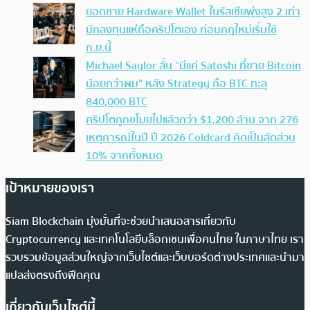
ยอดขาย Hardware Wallet ในรัสเซียพุ่งสูง 2 เท่า
นักลงทุนแห่ถือคริปโตเอง ก่อนกฎใหม่เริ่มใช้
ก.ย.นี้
Michael Saylor ลั่น “มีแค่ Satoshi ที่ขาย Bitcoin
น้อยกว่าผม” หลัง Strategy ถือ BTC ทะลุ
840,000 BTC
คริปโตถูกขโมยไปแล้วกว่า $1,200 ล้าน จาก 276
เหตุการณ์ในปี ปี 2026 Coldcard คิดเป็นสัดส่วน
10% จากทั้งหมด
เป้าหมายของเรา
Siam Blockchain มุ่งมั่นที่จะช่วยนำเสนอสารเกี่ยวกับ
Cryptocurrency และเทคโนโลยีบล็อกเชนเพื่อคนไทย ในภาษาไทย เรา
รวบรวมข้อมูลส่วนใหญ่จากเว็บไซต์และเว็บบอร์ดต่างประเทศและนำมา
แปลส่งตรงถึงฟีดคุณ
เกี่ยวกับเว็บไซต์นี้