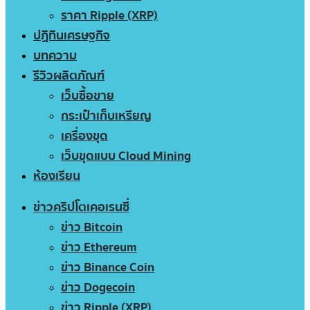
ราคา Ripple (XRP)
ปฏิทินเศรษฐกิจ
บทความ
รีวิวผลิตภัณฑ์
เว็บซื้อขาย
กระเป๋าเก็บเหรียญ
เครื่องขุด
เว็บขุดแบบ Cloud Mining
ห้องเรียน
ข่าวคริปโตเคอเรนซี่
ข่าว Bitcoin
ข่าว Ethereum
ข่าว Binance Coin
ข่าว Dogecoin
ข่าว Ripple (XRP)