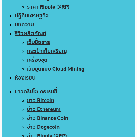
ราคา Ripple (XRP)
ปฏิทินเศรษฐกิจ
บทความ
รีวิวผลิตภัณฑ์
เว็บซื้อขาย
กระเป๋าเก็บเหรียญ
เครื่องขุด
เว็บขุดแบบ Cloud Mining
ห้องเรียน
ข่าวคริปโตเคอเรนซี่
ข่าว Bitcoin
ข่าว Ethereum
ข่าว Binance Coin
ข่าว Dogecoin
ข่าว Ripple (XRP)