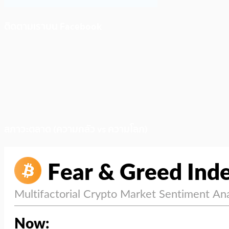
ติดตามเราบน Facebook
สภาวะตลาด (ความกลัว vs ความโลภ)