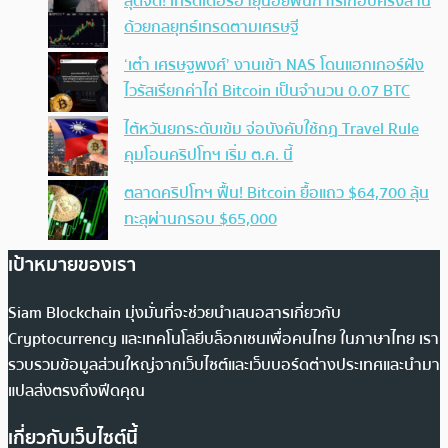
สุดจัด! เทรดเดอร์อายุน้อยฟันกำไรเกือบครึ่งล้าน
ด้วยกลยุทธ์เทรดตามเศรษฐี
‘เต๋า เศรษฐพงศ์’ งานเข้า NAS โดนแฮกเกอร์ฝัง
ไวรัสเรียกค่าไถ่ Bitcoin เป็นจำนวน 0.07 BTC
ไต้หวันยกระดับเข้ม จ่อบังคับใช้กฏ Travel Rule
คุมโอนคริปโทฯ เริ่ม ต.ค. นี้
ตลาดคริปโทฯ ฟื้น! Bitcoin ยื้อแถว $64,700 ลุ้น
ทะลุผ่านกรอบ $65,000
เป้าหมายของเรา
Siam Blockchain มุ่งมั่นที่จะช่วยนำเสนอสารเกี่ยวกับ
Cryptocurrency และเทคโนโลยีบล็อกเชนเพื่อคนไทย ในภาษาไทย เรา
รวบรวมข้อมูลส่วนใหญ่จากเว็บไซต์และเว็บบอร์ดต่างประเทศและนำมา
แปลส่งตรงถึงฟีดคุณ
เกี่ยวกับเว็บไซต์นี้