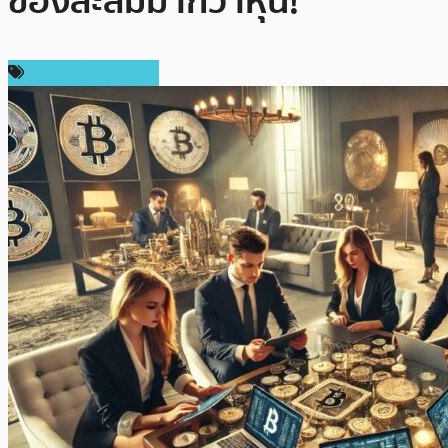
ของสะสมมากว่าหุ้น!
ข่าวคริปโตเคอเรนซี่