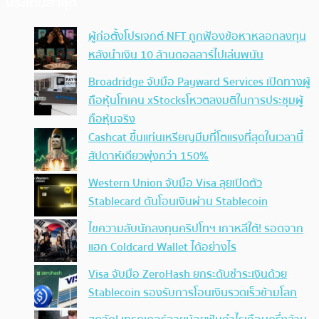
ประเด็นล่าสุด
ผู้ก่อตั้งโปรเจกต์ NFT ถูกฟ้องข้อหาหลอกลงทุน
หลังนำเงิน 10 ล้านดอลลาร์ไปเล่นพนัน
Broadridge จับมือ Payward Services เปิดทางผู้
ถือหุ้นโทเคน xStocksโหวตลงมติในการประชุมผู้
ถือหุ้นจริง
Cashcat ขึ้นแท่นเหรียญมีมที่โตแรงที่สุดในเวลานี้
สัปดาห์เดียวพุ่งกว่า 150%
Western Union จับมือ Visa ลุยเปิดตัว
Stablecard ดันโอนเงินผ่าน Stablecoin
ไขความลับนักลงทุนคริปโทฯ เกาหลีใต้! รอดจาก
แฮก Coldcard Wallet ได้อย่างไร
Visa จับมือ ZeroHash ยกระดับชำระเงินด้วย
Stablecoin รองรับการโอนเงินรวดเร็วข้ามโลก