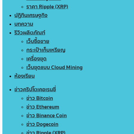
ราคา Ripple (XRP)
ปฏิทินเศรษฐกิจ
บทความ
รีวิวผลิตภัณฑ์
เว็บซื้อขาย
กระเป๋าเก็บเหรียญ
เครื่องขุด
เว็บขุดแบบ Cloud Mining
ห้องเรียน
ข่าวคริปโตเคอเรนซี่
ข่าว Bitcoin
ข่าว Ethereum
ข่าว Binance Coin
ข่าว Dogecoin
ข่าว Ripple (XRP)