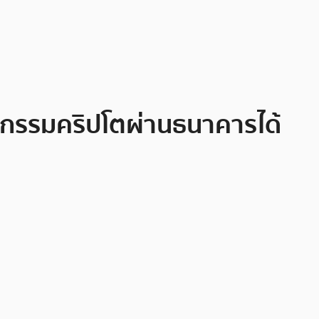
รกรรมคริปโตผ่านธนาคารได้