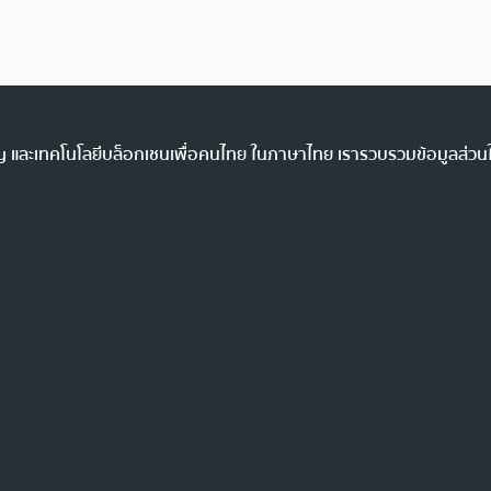
ency และเทคโนโลยีบล็อกเชนเพื่อคนไทย ในภาษาไทย เรารวบรวมข้อมูลส่