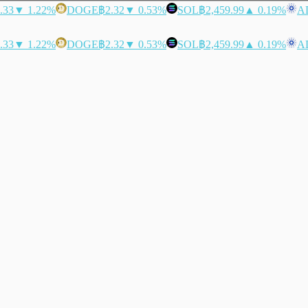
.33
▼ 1.22%
DOGE
฿2.32
▼ 0.53%
SOL
฿2,459.99
▲ 0.19%
A
.33
▼ 1.22%
DOGE
฿2.32
▼ 0.53%
SOL
฿2,459.99
▲ 0.19%
A