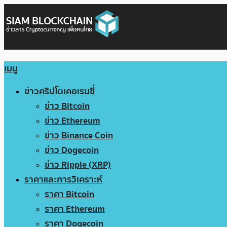
เมนู
ข่าวคริปโตเคอเรนซี่
ข่าว Bitcoin
ข่าว Ethereum
ข่าว Binance Coin
ข่าว Dogecoin
ข่าว Ripple (XRP)
ราคาและการวิเคราะห์
ราคา Bitcoin
ราคา Ethereum
ราคา Dogecoin