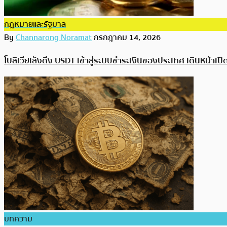
กฎหมายและรัฐบาล
By
Channarong Noramat
กรกฎาคม 14, 2026
โบลิเวียเล็งดึง USDT เข้าสู่ระบบชำระเงินของประเทศ เดินหน้าเปิด
บทความ