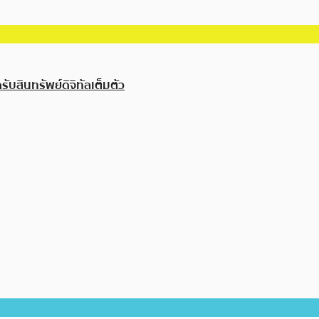
รับสินทรัพย์ดิจิทัลเต็มตัว