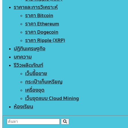
ราคาและการวิเคราะห์
ราคา Bitcoin
ราคา Ethereum
ราคา Dogecoin
ราคา Ripple (XRP)
ปฏิทินเศรษฐกิจ
บทความ
รีวิวผลิตภัณฑ์
เว็บซื้อขาย
กระเป๋าเก็บเหรียญ
เครื่องขุด
เว็บขุดแบบ Cloud Mining
ห้องเรียน