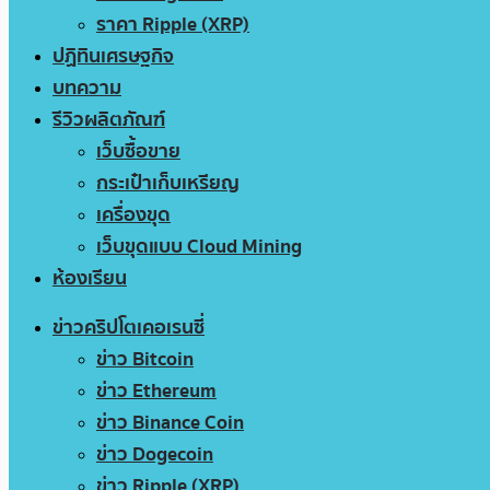
ราคา Ripple (XRP)
ปฏิทินเศรษฐกิจ
บทความ
รีวิวผลิตภัณฑ์
เว็บซื้อขาย
กระเป๋าเก็บเหรียญ
เครื่องขุด
เว็บขุดแบบ Cloud Mining
ห้องเรียน
ข่าวคริปโตเคอเรนซี่
ข่าว Bitcoin
ข่าว Ethereum
ข่าว Binance Coin
ข่าว Dogecoin
ข่าว Ripple (XRP)