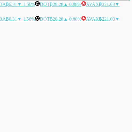
DA
฿6.31
▼ 1.56%
DOT
฿28.28
▲ 0.88%
AVAX
฿221.03
▼
DA
฿6.31
▼ 1.56%
DOT
฿28.28
▲ 0.88%
AVAX
฿221.03
▼