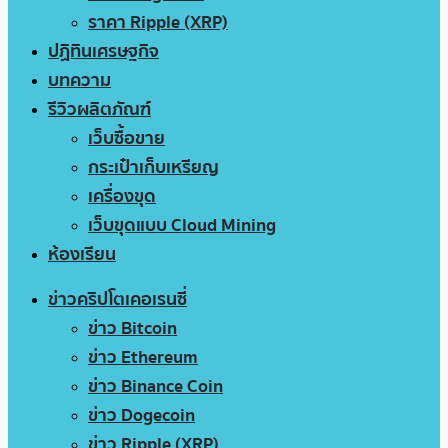
ราคา Ripple (XRP)
ปฏิทินเศรษฐกิจ
บทความ
รีวิวผลิตภัณฑ์
เว็บซื้อขาย
กระเป๋าเก็บเหรียญ
เครื่องขุด
เว็บขุดแบบ Cloud Mining
ห้องเรียน
ข่าวคริปโตเคอเรนซี่
ข่าว Bitcoin
ข่าว Ethereum
ข่าว Binance Coin
ข่าว Dogecoin
ข่าว Ripple (XRP)