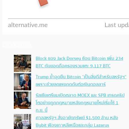
ประเด็นล่าสุด
Block ของ Jack Dorsey ช้อน Bitcoin เพิ่ม 234
BTC ดันยอดถือครองรวมแตะ 9,117 BTC
Trump ย้ำจุดยืน Bitcoin “เป็นสิ่งดีสำหรับสหรัฐฯ”
เพราะช่วยลดแรงกดดันต่อเงินดอลลาร์
รัสเซียเตรียมเปิดตลาด MOEX และ SPB เทรดคริป
โตอย่างถูกกฎหมายหลังกฎหมายใหม่เริ่มใช้ 1
ก.ย. นี้
ศาลสหรัฐฯ สั่งอายัดทรัพย์ $1,500 ล้าน หลัง
Bybit ฟ้องเกาหลีเหนือและกลุ่ม Lazarus