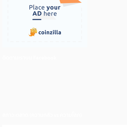
ติดตามเราบน Facebook
สภาวะตลาด (ความกลัว vs ความโลภ)