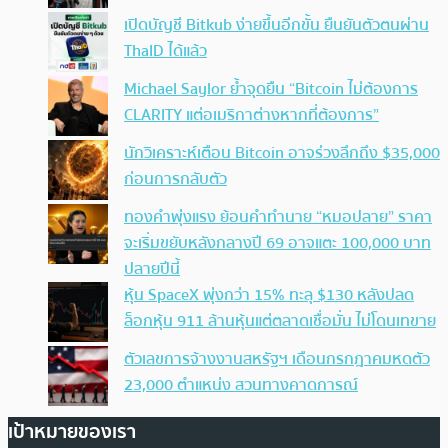
เปิดบัญชี Bitkub ง่ายขึ้นอีกขั้น ยืนยันตัวตนผ่าน
ThaID ได้แล้ว
Michael Saylor ย้ำจุดยืน “Bitcoin ไม่ต้องการ
CLARITY แต่อเมริกาต่างหากที่ต้องการ”
นักวิเคราะห์เตือน Bitcoin อาจร่วงลึกถึง $35,000
ก่อนการกลับตัว
ทองคำพุ่งแรง ย้อนคำทำนาย “หมอปลาย” ราคา
จะเริ่มขยับหลังกลางปี 69 อาจแตะ 100,000 บาท
ปลายปีนี้
หุ้น SpaceX พุ่งกว่า 15% ทะลุ $130 หลังปลด
ล็อกหุ้น 911 ล้านหุ้นแต่ตลาดเชื่อมั่น ไม่โดนเทขาย
ตัวเลขการจ้างงานสหรัฐฯ เดือนกรกฎาคมหดตัว
23,000 ตำแหน่ง สวนทางคาดการณ์
เป้าหมายของเรา