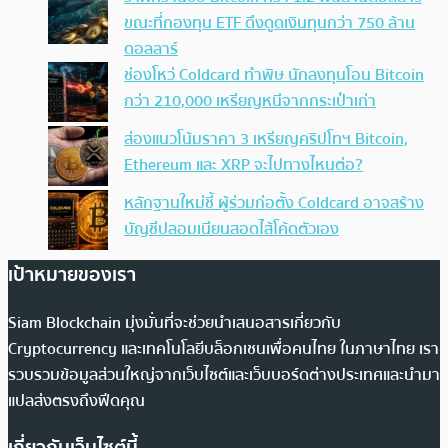
ขณะที่กองทุน ETF ดึงดูดเงินทุนกว่า 750 ล้าน
ดอลลาร์
ช่องโหว่ Coldcard ทำพิษ นักลงทุนโอน Bitcoin
กว่า 210,000 เหรียญหนีจากกระเป๋าเก่า
ส่องแนวโน้มราคา 3 เหรียญคริปโทฯ Bitcoin,
Ethereum และ XRP จะไปทางไหนต่อ?
หลักฐานใหม่ชี้ ผู้ร่วมก่อตั้ง Coldcard อาจสร้าง
บัญชีปลอมเนียนสอดไส้โค้ดตัวเอง
เป้าหมายของเรา
Siam Blockchain มุ่งมั่นที่จะช่วยนำเสนอสารเกี่ยวกับ
Cryptocurrency และเทคโนโลยีบล็อกเชนเพื่อคนไทย ในภาษาไทย เรา
รวบรวมข้อมูลส่วนใหญ่จากเว็บไซต์และเว็บบอร์ดต่างประเทศและนำมา
แปลส่งตรงถึงฟีดคุณ
เกี่ยวกับเว็บไซต์นี้