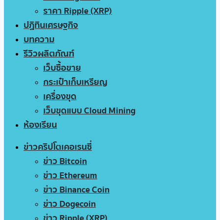
ราคา Ripple (XRP)
ปฏิทินเศรษฐกิจ
บทความ
รีวิวผลิตภัณฑ์
เว็บซื้อขาย
กระเป๋าเก็บเหรียญ
เครื่องขุด
เว็บขุดแบบ Cloud Mining
ห้องเรียน
ข่าวคริปโตเคอเรนซี่
ข่าว Bitcoin
ข่าว Ethereum
ข่าว Binance Coin
ข่าว Dogecoin
ข่าว Ripple (XRP)