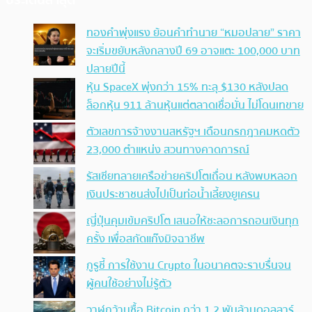
ทองคำพุ่งแรง ย้อนคำทำนาย “หมอปลาย” ราคา
จะเริ่มขยับหลังกลางปี 69 อาจแตะ 100,000 บาท
ปลายปีนี้
หุ้น SpaceX พุ่งกว่า 15% ทะลุ $130 หลังปลด
ล็อกหุ้น 911 ล้านหุ้นแต่ตลาดเชื่อมั่น ไม่โดนเทขาย
ตัวเลขการจ้างงานสหรัฐฯ เดือนกรกฎาคมหดตัว
23,000 ตำแหน่ง สวนทางคาดการณ์
รัสเซียทลายเครือข่ายคริปโตเถื่อน หลังพบหลอก
เงินประชาชนส่งไปเป็นท่อน้ำเลี้ยงยูเครน
ญี่ปุ่นคุมเข้มคริปโต เสนอให้ชะลอการถอนเงินทุก
ครั้ง เพื่อสกัดแก๊งมิจฉาชีพ
กูรูชี้ การใช้งาน Crypto ในอนาคตจะราบรื่นจน
ผู้คนใช้อย่างไม่รู้ตัว
วาฬกว้านซื้อ Bitcoin กว่า 1.2 พันล้านดอลลาร์