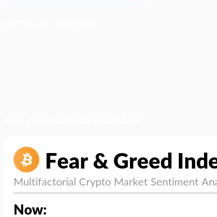
ติดตามเราบน Facebook
สภาวะตลาด (ความกลัว vs ความโลภ)