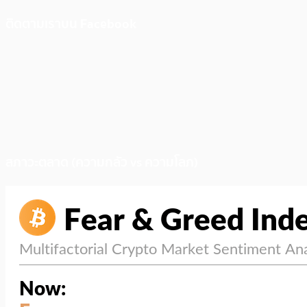
ติดตามเราบน Facebook
สภาวะตลาด (ความกลัว vs ความโลภ)