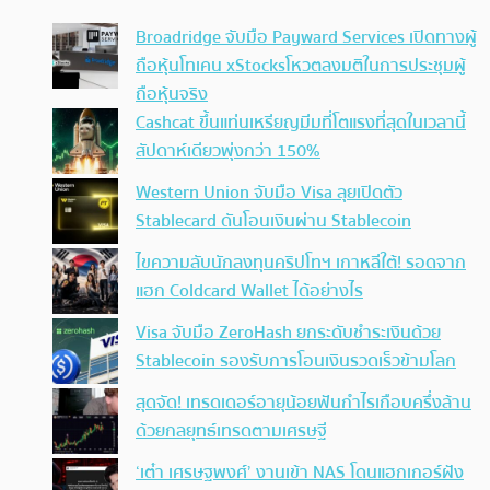
Broadridge จับมือ Payward Services เปิดทางผู้
ถือหุ้นโทเคน xStocksโหวตลงมติในการประชุมผู้
ถือหุ้นจริง
Cashcat ขึ้นแท่นเหรียญมีมที่โตแรงที่สุดในเวลานี้
สัปดาห์เดียวพุ่งกว่า 150%
Western Union จับมือ Visa ลุยเปิดตัว
Stablecard ดันโอนเงินผ่าน Stablecoin
ไขความลับนักลงทุนคริปโทฯ เกาหลีใต้! รอดจาก
แฮก Coldcard Wallet ได้อย่างไร
Visa จับมือ ZeroHash ยกระดับชำระเงินด้วย
Stablecoin รองรับการโอนเงินรวดเร็วข้ามโลก
สุดจัด! เทรดเดอร์อายุน้อยฟันกำไรเกือบครึ่งล้าน
ด้วยกลยุทธ์เทรดตามเศรษฐี
‘เต๋า เศรษฐพงศ์’ งานเข้า NAS โดนแฮกเกอร์ฝัง