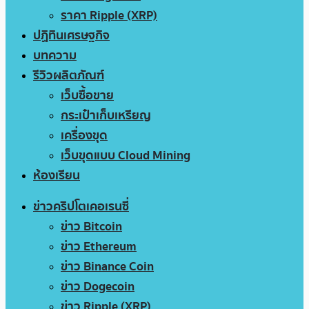
ราคา Ripple (XRP)
ปฏิทินเศรษฐกิจ
บทความ
รีวิวผลิตภัณฑ์
เว็บซื้อขาย
กระเป๋าเก็บเหรียญ
เครื่องขุด
เว็บขุดแบบ Cloud Mining
ห้องเรียน
ข่าวคริปโตเคอเรนซี่
ข่าว Bitcoin
ข่าว Ethereum
ข่าว Binance Coin
ข่าว Dogecoin
ข่าว Ripple (XRP)