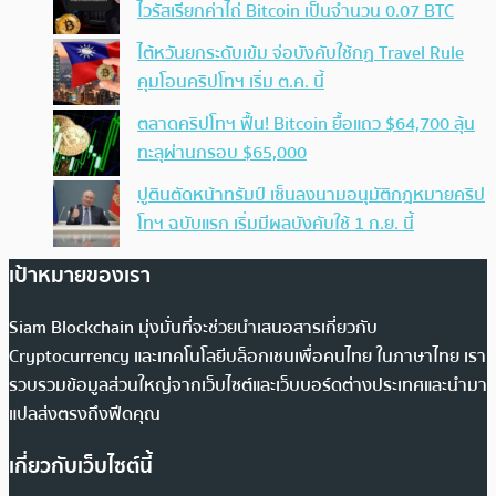
ไวรัสเรียกค่าไถ่ Bitcoin เป็นจำนวน 0.07 BTC
ไต้หวันยกระดับเข้ม จ่อบังคับใช้กฏ Travel Rule
คุมโอนคริปโทฯ เริ่ม ต.ค. นี้
ตลาดคริปโทฯ ฟื้น! Bitcoin ยื้อแถว $64,700 ลุ้น
ทะลุผ่านกรอบ $65,000
ปูตินตัดหน้าทรัมป์ เซ็นลงนามอนุมัติกฎหมายคริป
โทฯ ฉบับแรก เริ่มมีผลบังคับใช้ 1 ก.ย. นี้
เป้าหมายของเรา
Siam Blockchain มุ่งมั่นที่จะช่วยนำเสนอสารเกี่ยวกับ
Cryptocurrency และเทคโนโลยีบล็อกเชนเพื่อคนไทย ในภาษาไทย เรา
รวบรวมข้อมูลส่วนใหญ่จากเว็บไซต์และเว็บบอร์ดต่างประเทศและนำมา
แปลส่งตรงถึงฟีดคุณ
เกี่ยวกับเว็บไซต์นี้