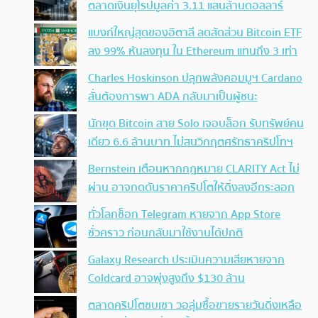
ตลาดเงินยุโรปมูลค่า 3.11 แสนล้านดอลลาร์
แบงก์ใหญ่สุดของอิตาลี ลดสัดส่วน Bitcoin ETF
ลง 99% หันลงทุน ใน Ethereum แทนถึง 3 เท่า
Charles Hoskinson ปลุกพลังคอมมูฯ Cardano
ลั่นต้องการพา ADA กลับมาเป็นผู้ชนะ
นักขุด Bitcoin สาย Solo เจอบล็อก รับทรัพย์คน
เดียว 6.6 ล้านบาท ไม่สนวิกฤตศรัทธาคริปโทฯ
Bernstein เตือนหากกฎหมาย CLARITY Act ไม่
ผ่าน อาจกดดันราคาคริปโตให้ดิ่งลงอีกระลอก
ทั่วโลกช็อก Telegram หายจาก App Store
ชั่วคราว ก่อนกลับมาใช้งานได้ปกติ
Galaxy Research ประเมินความเสียหายจาก
Coldcard อาจพุ่งสูงถึง $130 ล้าน
ตลาดคริปโตซบเซา วอลุ่มซื้อขายรายวันดิ่งเหลือ