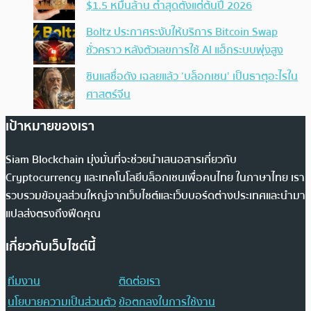
$1.5 หมื่นล้าน ต่ำสุดตั้งแต่ต้นปี 2026
Boltz ประกาศระงับให้บริการ Bitcoin Swap
ชั่วคราว หลังตัวเลขการใช้ AI แฮ็กระบบพุ่งสูง
ซินแสชื่อดัง เฉลยแล้ว ‘บล็อกเชน’ เป็นธาตุอะไรใน
ศาสตร์จีน
เป้าหมายของเรา
Siam Blockchain มุ่งมั่นที่จะช่วยนำเสนอสารเกี่ยวกับ
Cryptocurrency และเทคโนโลยีบล็อกเชนเพื่อคนไทย ในภาษาไทย เรา
รวบรวมข้อมูลส่วนใหญ่จากเว็บไซต์และเว็บบอร์ดต่างประเทศและนำมา
แปลส่งตรงถึงฟีดคุณ
เกี่ยวกับเว็บไซต์นี้
ทีมงาน
ติดต่อเรา
นโยบายความเป็นส่วนตัว
ข้อตกลงในการใช้งาน