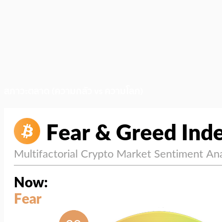
สภาวะตลาด (ความกลัว vs ความโลภ)