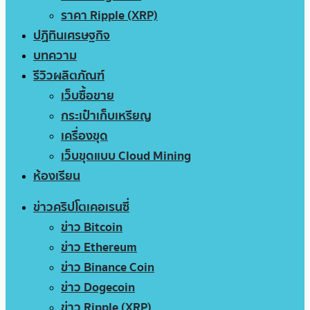
ราคา Ripple (XRP)
ปฏิทินเศรษฐกิจ
บทความ
รีวิวผลิตภัณฑ์
เว็บซื้อขาย
กระเป๋าเก็บเหรียญ
เครื่องขุด
เว็บขุดแบบ Cloud Mining
ห้องเรียน
ข่าวคริปโตเคอเรนซี่
ข่าว Bitcoin
ข่าว Ethereum
ข่าว Binance Coin
ข่าว Dogecoin
ข่าว Ripple (XRP)