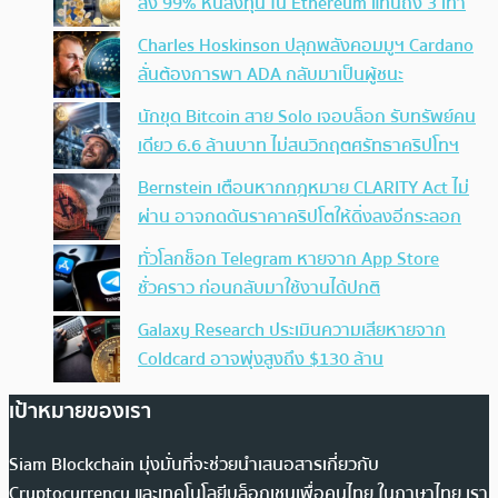
ลง 99% หันลงทุน ใน Ethereum แทนถึง 3 เท่า
Charles Hoskinson ปลุกพลังคอมมูฯ Cardano
ลั่นต้องการพา ADA กลับมาเป็นผู้ชนะ
นักขุด Bitcoin สาย Solo เจอบล็อก รับทรัพย์คน
เดียว 6.6 ล้านบาท ไม่สนวิกฤตศรัทธาคริปโทฯ
Bernstein เตือนหากกฎหมาย CLARITY Act ไม่
ผ่าน อาจกดดันราคาคริปโตให้ดิ่งลงอีกระลอก
ทั่วโลกช็อก Telegram หายจาก App Store
ชั่วคราว ก่อนกลับมาใช้งานได้ปกติ
Galaxy Research ประเมินความเสียหายจาก
Coldcard อาจพุ่งสูงถึง $130 ล้าน
เป้าหมายของเรา
Siam Blockchain มุ่งมั่นที่จะช่วยนำเสนอสารเกี่ยวกับ
Cryptocurrency และเทคโนโลยีบล็อกเชนเพื่อคนไทย ในภาษาไทย เรา