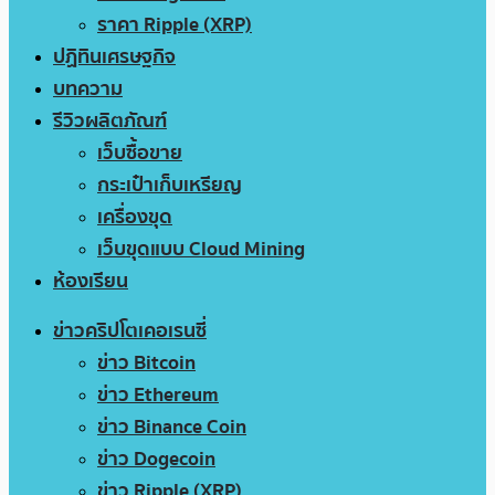
ราคา Ripple (XRP)
ปฏิทินเศรษฐกิจ
บทความ
รีวิวผลิตภัณฑ์
เว็บซื้อขาย
กระเป๋าเก็บเหรียญ
เครื่องขุด
เว็บขุดแบบ Cloud Mining
ห้องเรียน
ข่าวคริปโตเคอเรนซี่
ข่าว Bitcoin
ข่าว Ethereum
ข่าว Binance Coin
ข่าว Dogecoin
ข่าว Ripple (XRP)