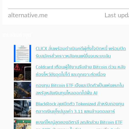
ประเด็นล่าสุด
CLICX ลั่นพร้อมดำเนินคดีผู้ตั้งใจบิดหนี้ พร้อมปิด
รับสมัครชั่วคราวหลังคนแห่ยื่นจนระบบล้น
Coldcard เตือนผู้ใช้งานรีบย้าย Bitcoin ด่วน หลัง
ช่องโหว่ยังอุดไม่ได้ และถูกเจาะต่อเนื่อง
กองทุน Bitcoin ETF เจ๊งและปิดตัวเป็นแห่งแรกใน
สหรัฐหลังเงินทุนไหลออกไปฝั่ง AI
BlackRock ลุยเปิดตัว Tokenized สำหรับกองทุน
ตลาดเงินยุโรปมูลค่า 3.11 แสนล้านดอลลาร์
แบงก์ใหญ่สุดของอิตาลี ลดสัดส่วน Bitcoin ETF