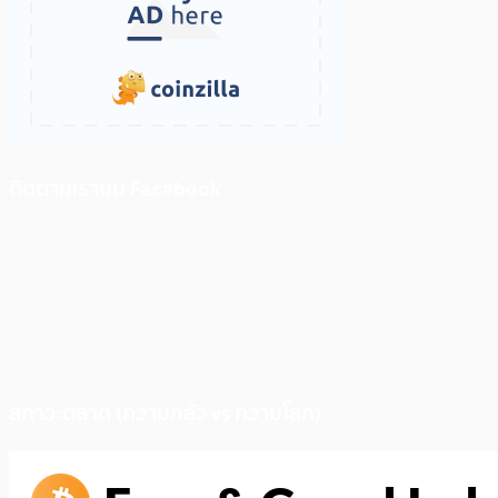
ติดตามเราบน Facebook
สภาวะตลาด (ความกลัว vs ความโลภ)