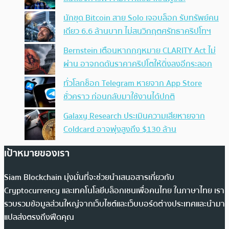
นักขุด Bitcoin สาย Solo เจอบล็อก รับทรัพย์คน
เดียว 6.6 ล้านบาท ไม่สนวิกฤตศรัทธาคริปโทฯ
Bernstein เตือนหากกฎหมาย CLARITY Act ไม่
ผ่าน อาจกดดันราคาคริปโตให้ดิ่งลงอีกระลอก
ทั่วโลกช็อก Telegram หายจาก App Store
ชั่วคราว ก่อนกลับมาใช้งานได้ปกติ
Galaxy Research ประเมินความเสียหายจาก
Coldcard อาจพุ่งสูงถึง $130 ล้าน
เป้าหมายของเรา
Siam Blockchain มุ่งมั่นที่จะช่วยนำเสนอสารเกี่ยวกับ
Cryptocurrency และเทคโนโลยีบล็อกเชนเพื่อคนไทย ในภาษาไทย เรา
รวบรวมข้อมูลส่วนใหญ่จากเว็บไซต์และเว็บบอร์ดต่างประเทศและนำมา
แปลส่งตรงถึงฟีดคุณ