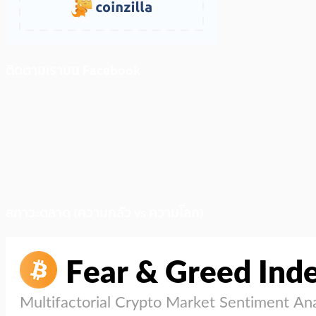
ติดตามเราบน Facebook
สภาวะตลาด (ความกลัว vs ความโลภ)