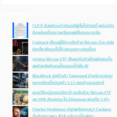
ประเด็นล่าสุด
CLICX ลั่นพร้อมดำเนินคดีผู้ตั้งใจบิดหนี้ พร้อมปิด
รับสมัครชั่วคราวหลังคนแห่ยื่นจนระบบล้น
Coldcard เตือนผู้ใช้งานรีบย้าย Bitcoin ด่วน หลัง
ช่องโหว่ยังอุดไม่ได้ และถูกเจาะต่อเนื่อง
กองทุน Bitcoin ETF เจ๊งและปิดตัวเป็นแห่งแรกใน
สหรัฐหลังเงินทุนไหลออกไปฝั่ง AI
BlackRock ลุยเปิดตัว Tokenized สำหรับกองทุน
ตลาดเงินยุโรปมูลค่า 3.11 แสนล้านดอลลาร์
แบงก์ใหญ่สุดของอิตาลี ลดสัดส่วน Bitcoin ETF
ลง 99% หันลงทุน ใน Ethereum แทนถึง 3 เท่า
Charles Hoskinson ปลุกพลังคอมมูฯ Cardano
ลั่นต้องการพา ADA กลับมาเป็นผู้ชนะ