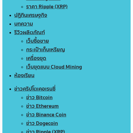
ราคา Ripple (XRP)
ปฏิทินเศรษฐกิจ
บทความ
รีวิวผลิตภัณฑ์
เว็บซื้อขาย
กระเป๋าเก็บเหรียญ
เครื่องขุด
เว็บขุดแบบ Cloud Mining
ห้องเรียน
ข่าวคริปโตเคอเรนซี่
ข่าว Bitcoin
ข่าว Ethereum
ข่าว Binance Coin
ข่าว Dogecoin
ข่าว Ripple (XRP)