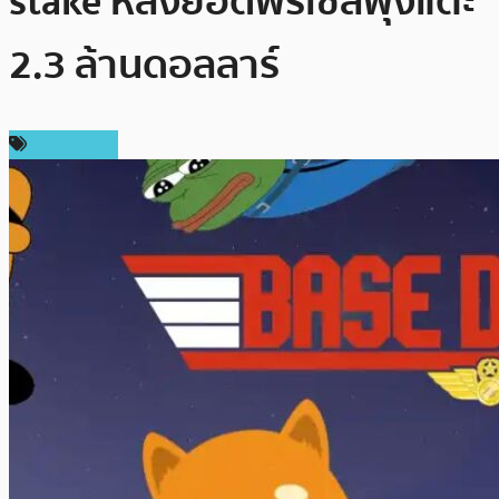
stake หลังยอดพรีเซลพุ่งแตะ
2.3 ล้านดอลลาร์
สปอนเซอร์