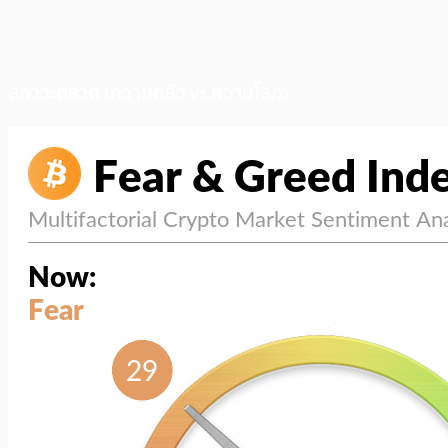
สภาวะตลาด (ความกลัว vs ความโลภ)