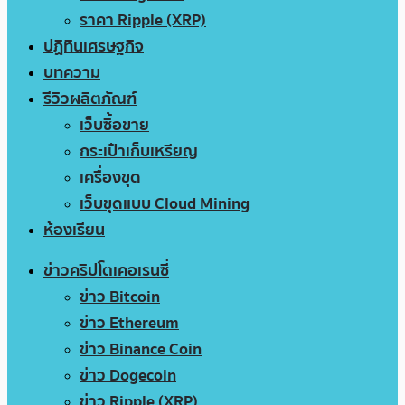
ราคา Ripple (XRP)
ปฏิทินเศรษฐกิจ
บทความ
รีวิวผลิตภัณฑ์
เว็บซื้อขาย
กระเป๋าเก็บเหรียญ
เครื่องขุด
เว็บขุดแบบ Cloud Mining
ห้องเรียน
ข่าวคริปโตเคอเรนซี่
ข่าว Bitcoin
ข่าว Ethereum
ข่าว Binance Coin
ข่าว Dogecoin
ข่าว Ripple (XRP)