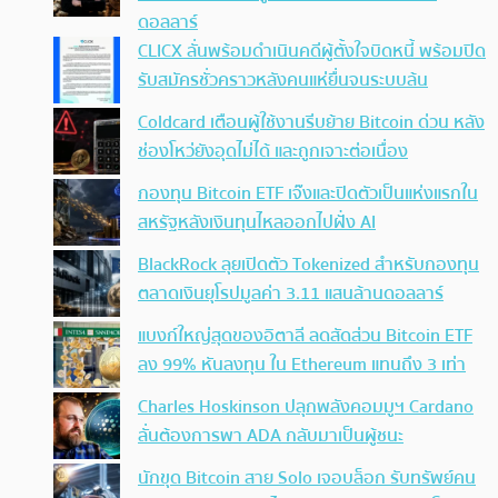
ดอลลาร์
CLICX ลั่นพร้อมดำเนินคดีผู้ตั้งใจบิดหนี้ พร้อมปิด
รับสมัครชั่วคราวหลังคนแห่ยื่นจนระบบล้น
Coldcard เตือนผู้ใช้งานรีบย้าย Bitcoin ด่วน หลัง
ช่องโหว่ยังอุดไม่ได้ และถูกเจาะต่อเนื่อง
กองทุน Bitcoin ETF เจ๊งและปิดตัวเป็นแห่งแรกใน
สหรัฐหลังเงินทุนไหลออกไปฝั่ง AI
BlackRock ลุยเปิดตัว Tokenized สำหรับกองทุน
ตลาดเงินยุโรปมูลค่า 3.11 แสนล้านดอลลาร์
แบงก์ใหญ่สุดของอิตาลี ลดสัดส่วน Bitcoin ETF
ลง 99% หันลงทุน ใน Ethereum แทนถึง 3 เท่า
Charles Hoskinson ปลุกพลังคอมมูฯ Cardano
ลั่นต้องการพา ADA กลับมาเป็นผู้ชนะ
นักขุด Bitcoin สาย Solo เจอบล็อก รับทรัพย์คน