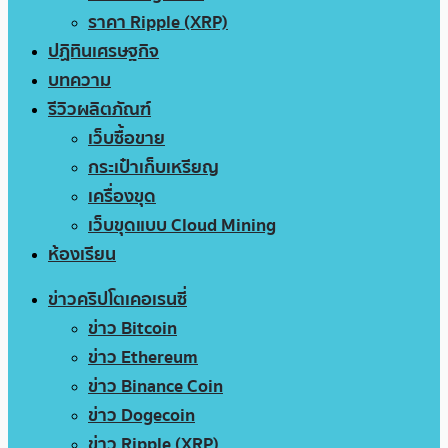
ราคา Ripple (XRP)
ปฏิทินเศรษฐกิจ
บทความ
รีวิวผลิตภัณฑ์
เว็บซื้อขาย
กระเป๋าเก็บเหรียญ
เครื่องขุด
เว็บขุดแบบ Cloud Mining
ห้องเรียน
ข่าวคริปโตเคอเรนซี่
ข่าว Bitcoin
ข่าว Ethereum
ข่าว Binance Coin
ข่าว Dogecoin
ข่าว Ripple (XRP)