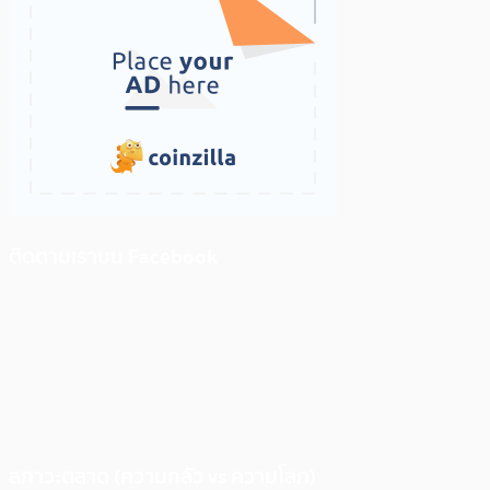
ติดตามเราบน Facebook
สภาวะตลาด (ความกลัว vs ความโลภ)