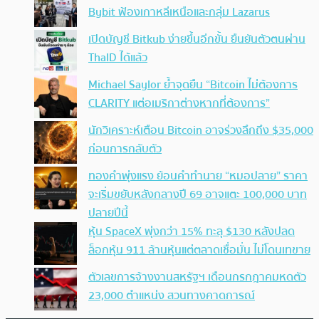
Bybit ฟ้องเกาหลีเหนือและกลุ่ม Lazarus
เปิดบัญชี Bitkub ง่ายขึ้นอีกขั้น ยืนยันตัวตนผ่าน
ThaID ได้แล้ว
Michael Saylor ย้ำจุดยืน “Bitcoin ไม่ต้องการ
CLARITY แต่อเมริกาต่างหากที่ต้องการ”
นักวิเคราะห์เตือน Bitcoin อาจร่วงลึกถึง $35,000
ก่อนการกลับตัว
ทองคำพุ่งแรง ย้อนคำทำนาย “หมอปลาย” ราคา
จะเริ่มขยับหลังกลางปี 69 อาจแตะ 100,000 บาท
ปลายปีนี้
หุ้น SpaceX พุ่งกว่า 15% ทะลุ $130 หลังปลด
ล็อกหุ้น 911 ล้านหุ้นแต่ตลาดเชื่อมั่น ไม่โดนเทขาย
ตัวเลขการจ้างงานสหรัฐฯ เดือนกรกฎาคมหดตัว
23,000 ตำแหน่ง สวนทางคาดการณ์