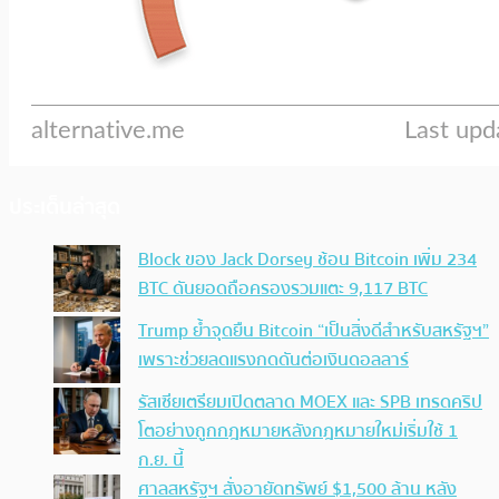
ประเด็นล่าสุด
Block ของ Jack Dorsey ช้อน Bitcoin เพิ่ม 234
BTC ดันยอดถือครองรวมแตะ 9,117 BTC
Trump ย้ำจุดยืน Bitcoin “เป็นสิ่งดีสำหรับสหรัฐฯ”
เพราะช่วยลดแรงกดดันต่อเงินดอลลาร์
รัสเซียเตรียมเปิดตลาด MOEX และ SPB เทรดคริป
โตอย่างถูกกฎหมายหลังกฎหมายใหม่เริ่มใช้ 1
ก.ย. นี้
ศาลสหรัฐฯ สั่งอายัดทรัพย์ $1,500 ล้าน หลัง