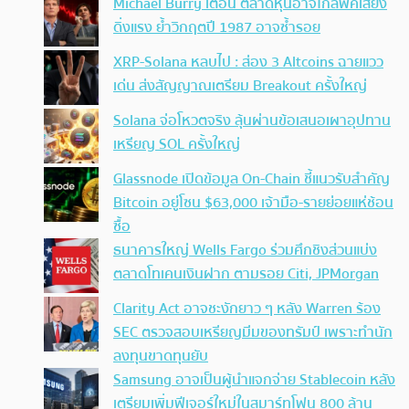
Michael Burry เตือน ตลาดหุ้นอาจใกล้พีคเสี่ยง
ดิ่งแรง ย้ำวิกฤตปี 1987 อาจซ้ำรอย
XRP-Solana หลบไป : ส่อง 3 Altcoins ฉายแวว
เด่น ส่งสัญญาณเตรียม Breakout ครั้งใหญ่
Solana จ่อโหวตจริง ลุ้นผ่านข้อเสนอเผาอุปทาน
เหรียญ SOL ครั้งใหญ่
Glassnode เปิดข้อมูล On-Chain ชี้แนวรับสำคัญ
Bitcoin อยู่โซน $63,000 เจ้ามือ-รายย่อยแห่ช้อน
ซื้อ
ธนาคารใหญ่ Wells Fargo ร่วมศึกชิงส่วนแบ่ง
ตลาดโทเคนเงินฝาก ตามรอย Citi, JPMorgan
Clarity Act อาจชะงักยาว ๆ หลัง Warren ร้อง
SEC ตรวจสอบเหรียญมีมของทรัมป์ เพราะทำนัก
ลงทุนขาดทุนยับ
Samsung อาจเป็นผู้นำแจกจ่าย Stablecoin หลัง
เตรียมเพิ่มฟีเจอร์ใหม่ในสมาร์ทโฟน 800 ล้าน