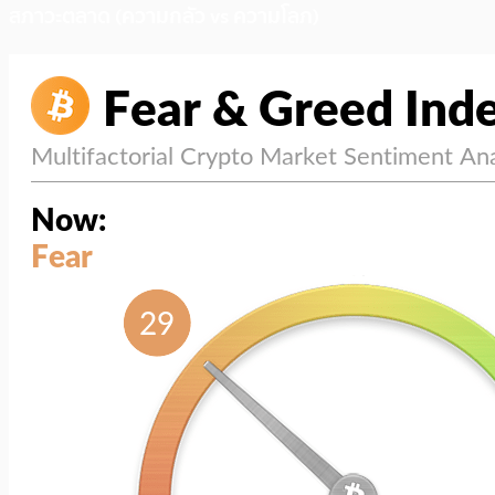
สภาวะตลาด (ความกลัว vs ความโลภ)