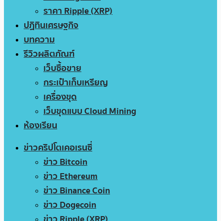
ราคา Ripple (XRP)
ปฏิทินเศรษฐกิจ
บทความ
รีวิวผลิตภัณฑ์
เว็บซื้อขาย
กระเป๋าเก็บเหรียญ
เครื่องขุด
เว็บขุดแบบ Cloud Mining
ห้องเรียน
ข่าวคริปโตเคอเรนซี่
ข่าว Bitcoin
ข่าว Ethereum
ข่าว Binance Coin
ข่าว Dogecoin
ข่าว Ripple (XRP)