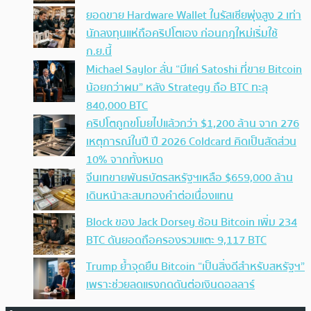
ยอดขาย Hardware Wallet ในรัสเซียพุ่งสูง 2 เท่า
นักลงทุนแห่ถือคริปโตเอง ก่อนกฎใหม่เริ่มใช้
ก.ย.นี้
Michael Saylor ลั่น “มีแค่ Satoshi ที่ขาย Bitcoin
น้อยกว่าผม” หลัง Strategy ถือ BTC ทะลุ
840,000 BTC
คริปโตถูกขโมยไปแล้วกว่า $1,200 ล้าน จาก 276
เหตุการณ์ในปี ปี 2026 Coldcard คิดเป็นสัดส่วน
10% จากทั้งหมด
จีนเทขายพันธบัตรสหรัฐฯเหลือ $659,000 ล้าน
เดินหน้าสะสมทองคำต่อเนื่องแทน
Block ของ Jack Dorsey ช้อน Bitcoin เพิ่ม 234
BTC ดันยอดถือครองรวมแตะ 9,117 BTC
Trump ย้ำจุดยืน Bitcoin “เป็นสิ่งดีสำหรับสหรัฐฯ”
เพราะช่วยลดแรงกดดันต่อเงินดอลลาร์