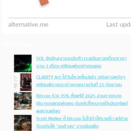
ประเด็นล่าสุด
SOL ส่งสัญญาณกลับตัว ทะลุเส้นขาลงที่กดราคา
นาน 3 เดือน เตรียมพุ่งอย่างรุนแรง
CLARITY Act ได้วันโหวตใหม่แล้ว วุฒิสภาสหรัฐฯ
เตรียมพิจารณาร่างกฎหมายวันที่ 15 กันยายน
Bitcoin ร่วง 35% ตั้งแต่ปี 2025 สวนทางทอง-
เงิน-ทองแดงพุ่งแรง ดันคริปโตกลายเป็นสินทรัพย์
ผลงานแย่สุด
Scott Melker ชี้ Bitcoin ไม่ได้ทำให้รวยเร็ว แต่ช่วย
ป้องกันให้ “จนช้าลง” จากเงินเฟ้อ