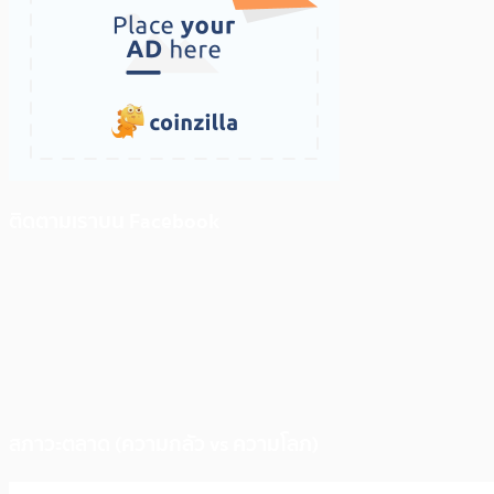
ติดตามเราบน Facebook
สภาวะตลาด (ความกลัว vs ความโลภ)