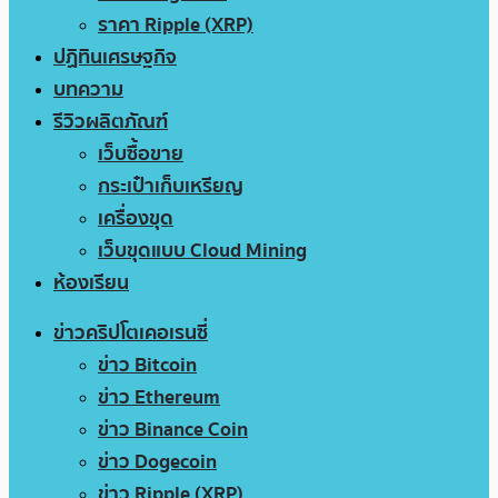
ราคา Ripple (XRP)
ปฏิทินเศรษฐกิจ
บทความ
รีวิวผลิตภัณฑ์
เว็บซื้อขาย
กระเป๋าเก็บเหรียญ
เครื่องขุด
เว็บขุดแบบ Cloud Mining
ห้องเรียน
ข่าวคริปโตเคอเรนซี่
ข่าว Bitcoin
ข่าว Ethereum
ข่าว Binance Coin
ข่าว Dogecoin
ข่าว Ripple (XRP)