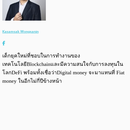
Kasamsak Wongsanin
เด็กยุคใหม่ที่ชอบในการทำงานของ
เทคโนโลยีBlockchainและมีความสนใจกับการลงทุนใน
โลกDeFi พร้อมทั้งเชื่อว่าDigital money จะมาแทนที่ Fiat
money ในอีกไม่กี่ปีข้างหน้า