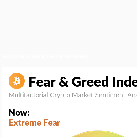
สภาวะตลาด (ความกลัว vs ความโลภ)