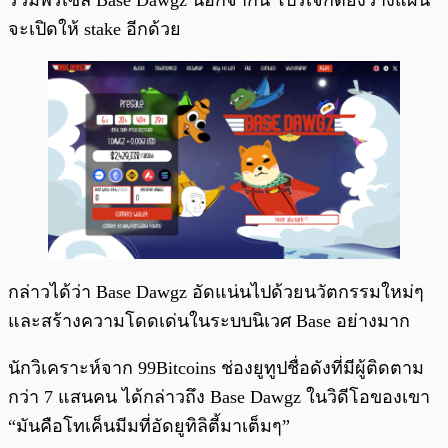
ร่วมพรีเซล Base Dawgz นอกจากนี้ โปรเจกต์ยังวางแผน
จะเปิดให้ stake อีกด้วย
กล่าวได้ว่า Base Dawgz อัดแน่นไปด้วยนวัตกรรมใหม่ๆ
และสร้างความโดดเด่นในระบบนิเวศ Base อย่างมาก
นักวิเคราะห์จาก 99Bitcoins ช่องยูทูปชื่อดังที่มีผู้ติดตาม
กว่า 7 แสนคน ได้กล่าวถึง Base Dawgz ในวิดีโอของเขา
“มันคือโทเค็นมีมที่อัดยูทิลิตี้มาเต็มๆ”