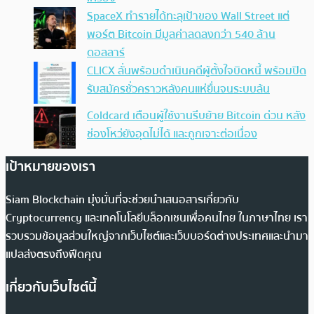
SpaceX ทำรายได้ทะลุเป้าของ Wall Street แต่
พอร์ต Bitcoin มีมูลค่าลดลงกว่า 540 ล้าน
ดอลลาร์
CLICX ลั่นพร้อมดำเนินคดีผู้ตั้งใจบิดหนี้ พร้อมปิด
รับสมัครชั่วคราวหลังคนแห่ยื่นจนระบบล้น
Coldcard เตือนผู้ใช้งานรีบย้าย Bitcoin ด่วน หลัง
ช่องโหว่ยังอุดไม่ได้ และถูกเจาะต่อเนื่อง
เป้าหมายของเรา
Siam Blockchain มุ่งมั่นที่จะช่วยนำเสนอสารเกี่ยวกับ
Cryptocurrency และเทคโนโลยีบล็อกเชนเพื่อคนไทย ในภาษาไทย เรา
รวบรวมข้อมูลส่วนใหญ่จากเว็บไซต์และเว็บบอร์ดต่างประเทศและนำมา
แปลส่งตรงถึงฟีดคุณ
เกี่ยวกับเว็บไซต์นี้