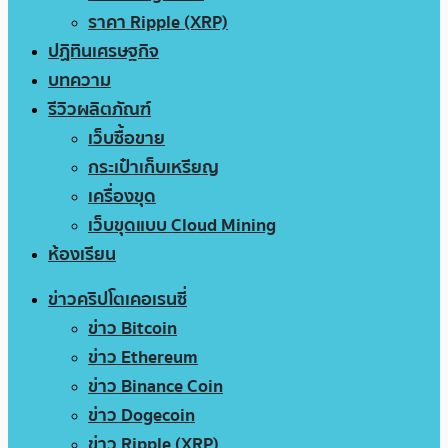
ราคา Ripple (XRP)
ปฏิทินเศรษฐกิจ
บทความ
รีวิวผลิตภัณฑ์
เว็บซื้อขาย
กระเป๋าเก็บเหรียญ
เครื่องขุด
เว็บขุดแบบ Cloud Mining
ห้องเรียน
ข่าวคริปโตเคอเรนซี่
ข่าว Bitcoin
ข่าว Ethereum
ข่าว Binance Coin
ข่าว Dogecoin
ข่าว Ripple (XRP)