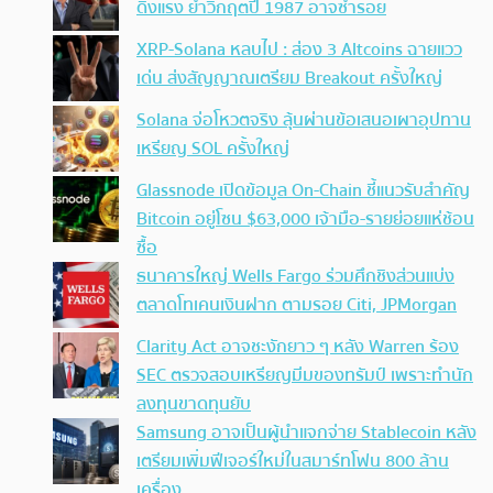
ดิ่งแรง ย้ำวิกฤตปี 1987 อาจซ้ำรอย
XRP-Solana หลบไป : ส่อง 3 Altcoins ฉายแวว
เด่น ส่งสัญญาณเตรียม Breakout ครั้งใหญ่
Solana จ่อโหวตจริง ลุ้นผ่านข้อเสนอเผาอุปทาน
เหรียญ SOL ครั้งใหญ่
Glassnode เปิดข้อมูล On-Chain ชี้แนวรับสำคัญ
Bitcoin อยู่โซน $63,000 เจ้ามือ-รายย่อยแห่ช้อน
ซื้อ
ธนาคารใหญ่ Wells Fargo ร่วมศึกชิงส่วนแบ่ง
ตลาดโทเคนเงินฝาก ตามรอย Citi, JPMorgan
Clarity Act อาจชะงักยาว ๆ หลัง Warren ร้อง
SEC ตรวจสอบเหรียญมีมของทรัมป์ เพราะทำนัก
ลงทุนขาดทุนยับ
Samsung อาจเป็นผู้นำแจกจ่าย Stablecoin หลัง
เตรียมเพิ่มฟีเจอร์ใหม่ในสมาร์ทโฟน 800 ล้าน
เครื่อง