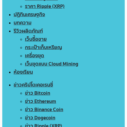
ราคา Ripple (XRP)
ปฏิทินเศรษฐกิจ
บทความ
รีวิวผลิตภัณฑ์
เว็บซื้อขาย
กระเป๋าเก็บเหรียญ
เครื่องขุด
เว็บขุดแบบ Cloud Mining
ห้องเรียน
ข่าวคริปโตเคอเรนซี่
ข่าว Bitcoin
ข่าว Ethereum
ข่าว Binance Coin
ข่าว Dogecoin
ข่าว Ripple (XRP)