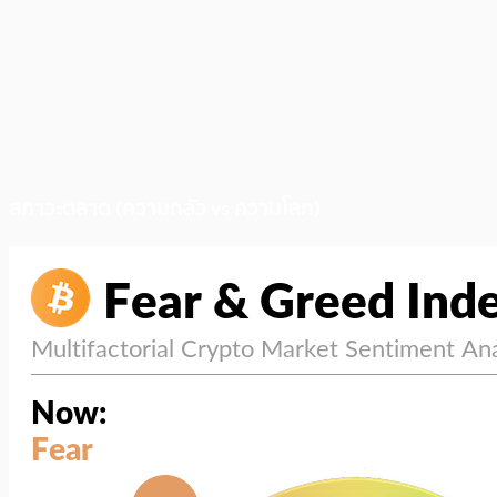
สภาวะตลาด (ความกลัว vs ความโลภ)