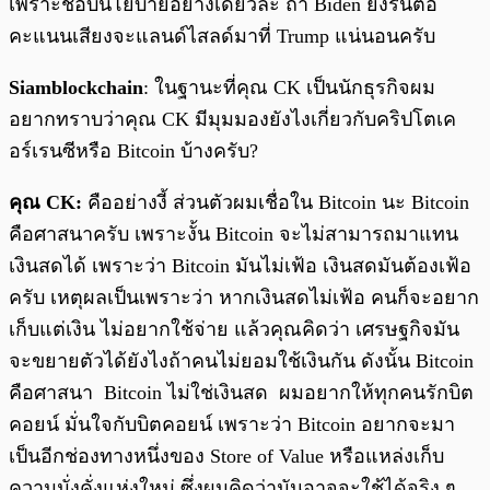
เพราะชอบนโยบายอย่างเดียวละ ถ้า Biden ยังรันต่อ
คะแนนเสียงจะแลนด์ไสลด์มาที่ Trump แน่นอนครับ
Siamblockchain
: ในฐานะที่คุณ CK เป็นนักธุรกิจผม
อยากทราบว่าคุณ CK มีมุมมองยังไงเกี่ยวกับคริปโตเค
อร์เรนซีหรือ Bitcoin บ้างครับ?
คุณ CK:
คืออย่างงี้ ส่วนตัวผมเชื่อใน Bitcoin นะ Bitcoin
คือศาสนาครับ เพราะงั้น Bitcoin จะไม่สามารถมาแทน
เงินสดได้ เพราะว่า Bitcoin มันไม่เฟ้อ เงินสดมันต้องเฟ้อ
ครับ เหตุผลเป็นเพราะว่า หากเงินสดไม่เฟ้อ คนก็จะอยาก
เก็บแต่เงิน ไม่อยากใช้จ่าย แล้วคุณคิดว่า เศรษฐกิจมัน
จะขยายตัวได้ยังไงถ้าคนไม่ยอมใช้เงินกัน ดังนั้น Bitcoin
คือศาสนา Bitcoin ไม่ใช่เงินสด ผมอยากให้ทุกคนรักบิต
คอยน์ มั่นใจกับบิตคอยน์ เพราะว่า Bitcoin อยากจะมา
เป็นอีกช่องทางหนึ่งของ Store of Value หรือแหล่งเก็บ
ความมั่งคั่งแห่งใหม่ ซึ่งผมคิดว่ามันอาจจะใช้ได้จริง ๆ