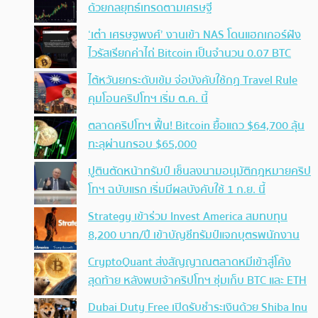
ด้วยกลยุทธ์เทรดตามเศรษฐี
‘เต๋า เศรษฐพงศ์’ งานเข้า NAS โดนแฮกเกอร์ฝัง
ไวรัสเรียกค่าไถ่ Bitcoin เป็นจำนวน 0.07 BTC
ไต้หวันยกระดับเข้ม จ่อบังคับใช้กฏ Travel Rule
คุมโอนคริปโทฯ เริ่ม ต.ค. นี้
ตลาดคริปโทฯ ฟื้น! Bitcoin ยื้อแถว $64,700 ลุ้น
ทะลุผ่านกรอบ $65,000
ปูตินตัดหน้าทรัมป์ เซ็นลงนามอนุมัติกฎหมายคริป
โทฯ ฉบับแรก เริ่มมีผลบังคับใช้ 1 ก.ย. นี้
Strategy เข้าร่วม Invest America สมทบทุน
8,200 บาท/ปี เข้าบัญชีทรัมป์แจกบุตรพนักงาน
CryptoQuant ส่งสัญญาณตลาดหมีเข้าสู่โค้ง
สุดท้าย หลังพบเจ้าคริปโทฯ ซุ่มเก็บ BTC และ ETH
Dubai Duty Free เปิดรับชำระเงินด้วย Shiba Inu