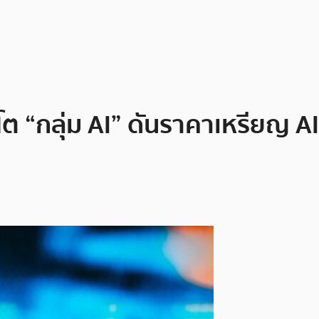
ต “กลุ่ม AI” ดันราคาเหรียญ A