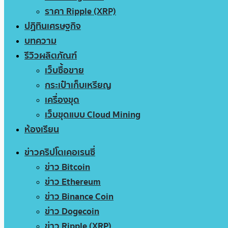
ราคา Ripple (XRP)
ปฏิทินเศรษฐกิจ
บทความ
รีวิวผลิตภัณฑ์
เว็บซื้อขาย
กระเป๋าเก็บเหรียญ
เครื่องขุด
เว็บขุดแบบ Cloud Mining
ห้องเรียน
ข่าวคริปโตเคอเรนซี่
ข่าว Bitcoin
ข่าว Ethereum
ข่าว Binance Coin
ข่าว Dogecoin
ข่าว Ripple (XRP)