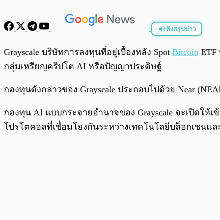
ฟังสรุปข่าว
พร้อมเล่น
Grayscale บริษัทการลงทุนที่อยู่เบื้องหลัง Spot
Bitcoin
ETF ท
กลุ่มเหรียญคริปโต AI หรือปัญญาประดิษฐ์
กองทุนดังกล่าวของ Grayscale ประกอบไปด้วย Near (NEAR),
กองทุน AI แบบกระจายอำนาจของ Grayscale จะเปิดให้เข้าถ
โปรโตคอลที่เชื่อมโยงกันระหว่างเทคโนโลยีบล็อกเชนแล