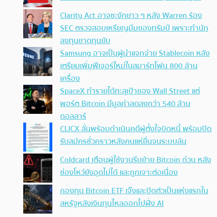
Clarity Act อาจชะงักยาว ๆ หลัง Warren ร้อง
SEC ตรวจสอบเหรียญมีมของทรัมป์ เพราะทำนัก
ลงทุนขาดทุนยับ
Samsung อาจเป็นผู้นำแจกจ่าย Stablecoin หลัง
เตรียมเพิ่มฟีเจอร์ใหม่ในสมาร์ทโฟน 800 ล้าน
เครื่อง
SpaceX ทำรายได้ทะลุเป้าของ Wall Street แต่
พอร์ต Bitcoin มีมูลค่าลดลงกว่า 540 ล้าน
ดอลลาร์
CLICX ลั่นพร้อมดำเนินคดีผู้ตั้งใจบิดหนี้ พร้อมปิด
รับสมัครชั่วคราวหลังคนแห่ยื่นจนระบบล้น
Coldcard เตือนผู้ใช้งานรีบย้าย Bitcoin ด่วน หลัง
ช่องโหว่ยังอุดไม่ได้ และถูกเจาะต่อเนื่อง
กองทุน Bitcoin ETF เจ๊งและปิดตัวเป็นแห่งแรกใน
สหรัฐหลังเงินทุนไหลออกไปฝั่ง AI