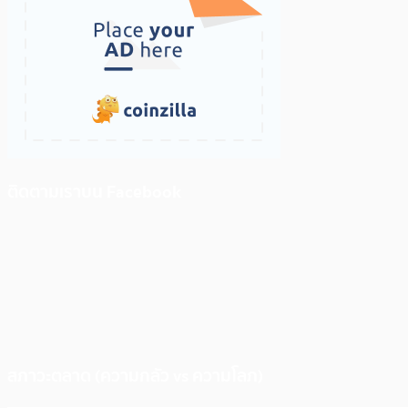
ติดตามเราบน Facebook
สภาวะตลาด (ความกลัว vs ความโลภ)