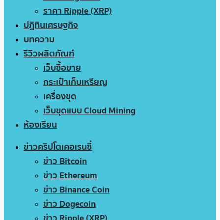
ราคา Ripple (XRP)
ปฏิทินเศรษฐกิจ
บทความ
รีวิวผลิตภัณฑ์
เว็บซื้อขาย
กระเป๋าเก็บเหรียญ
เครื่องขุด
เว็บขุดแบบ Cloud Mining
ห้องเรียน
ข่าวคริปโตเคอเรนซี่
ข่าว Bitcoin
ข่าว Ethereum
ข่าว Binance Coin
ข่าว Dogecoin
ข่าว Ripple (XRP)