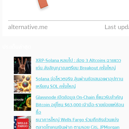
ประเด็นล่าสุด
XRP-Solana หลบไป : ส่อง 3 Altcoins ฉายแวว
เด่น ส่งสัญญาณเตรียม Breakout ครั้งใหญ่
Solana จ่อโหวตจริง ลุ้นผ่านข้อเสนอเผาอุปทาน
เหรียญ SOL ครั้งใหญ่
Glassnode เปิดข้อมูล On-Chain ชี้แนวรับสำคัญ
Bitcoin อยู่โซน $63,000 เจ้ามือ-รายย่อยแห่ช้อน
ซื้อ
ธนาคารใหญ่ Wells Fargo ร่วมศึกชิงส่วนแบ่ง
ตลาดโทเคนเงินฝาก ตามรอย Citi, JPMorgan