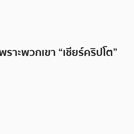
่เพราะพวกเขา “เชียร์คริปโต”