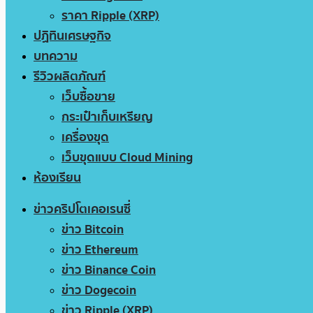
ราคา Ripple (XRP)
ปฏิทินเศรษฐกิจ
บทความ
รีวิวผลิตภัณฑ์
เว็บซื้อขาย
กระเป๋าเก็บเหรียญ
เครื่องขุด
เว็บขุดแบบ Cloud Mining
ห้องเรียน
ข่าวคริปโตเคอเรนซี่
ข่าว Bitcoin
ข่าว Ethereum
ข่าว Binance Coin
ข่าว Dogecoin
ข่าว Ripple (XRP)