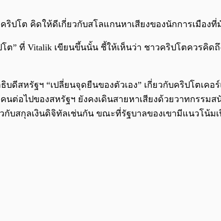
ริปโต คิดให้ดีเกี่ยวกับสโลแกนหาเสียงของนักการเมืองที่ม
ที่ Vitalik เขียนขึ้นนั้น ชี้ให้เห็นว่า ชาวคริปโตควรคิดถ
านาธิบดีสหรัฐฯ “เปลี่ยนจุดยืนของตัวเอง” เกี่ยวกับคริปโตเคอ
ดีคนต่อไปของสหรัฐฯ ยังคงเดินสายหาเสียงด้วยวาทกรรมสนับส
เกี่ยวกับสกุลเงินดิจิทัลเช่นกัน ขณะที่รัฐบาลของเขามีแนวโน้