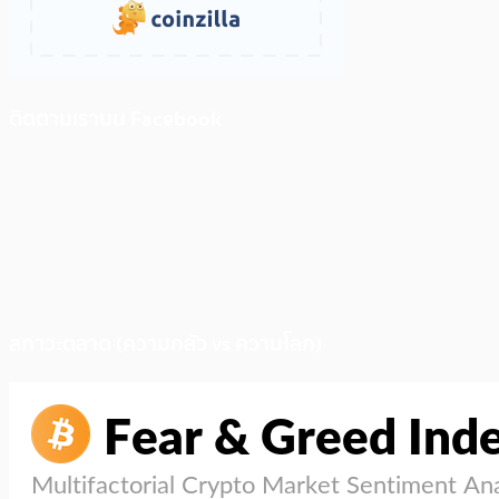
ติดตามเราบน Facebook
สภาวะตลาด (ความกลัว vs ความโลภ)