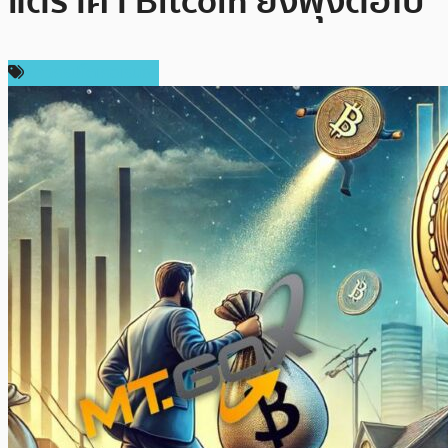
แต่ราคา Bitcoin ยังพุ่งต่อไป
ข่าวคริปโตเคอเรนซี่