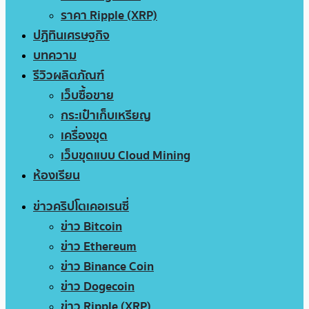
ราคา Ripple (XRP)
ปฏิทินเศรษฐกิจ
บทความ
รีวิวผลิตภัณฑ์
เว็บซื้อขาย
กระเป๋าเก็บเหรียญ
เครื่องขุด
เว็บขุดแบบ Cloud Mining
ห้องเรียน
ข่าวคริปโตเคอเรนซี่
ข่าว Bitcoin
ข่าว Ethereum
ข่าว Binance Coin
ข่าว Dogecoin
ข่าว Ripple (XRP)