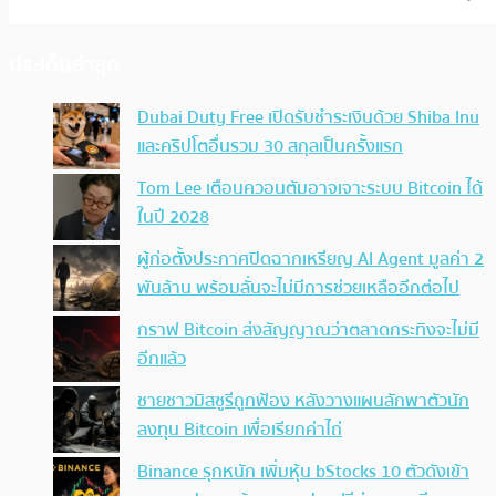
ประเด็นล่าสุด
Dubai Duty Free เปิดรับชำระเงินด้วย Shiba Inu
และคริปโตอื่นรวม 30 สกุลเป็นครั้งแรก
Tom Lee เตือนควอนตัมอาจเจาะระบบ Bitcoin ได้
ในปี 2028
ผู้ก่อตั้งประกาศปิดฉากเหรียญ AI Agent มูลค่า 2
พันล้าน พร้อมลั่นจะไม่มีการช่วยเหลืออีกต่อไป
กราฟ Bitcoin ส่งสัญญาณว่าตลาดกระทิงจะไม่มี
อีกแล้ว
ชายชาวมิสซูรีถูกฟ้อง หลังวางแผนลักพาตัวนัก
ลงทุน Bitcoin เพื่อเรียกค่าไถ่
Binance รุกหนัก เพิ่มหุ้น bStocks 10 ตัวดังเข้า