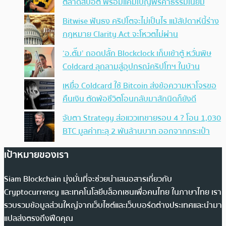
ตลาดสปอต พร้อมแคมเปญฟรีค่าธรรมเนียม
Bitwise ฟันธง คริปโตจะไม่เป็นไร แม้สัปดาห์นี้ร่าง
กฎหมาย Clarity Act จะโหวตไม่ผ่าน
‘อ.ตั๊ม’ ถอดปลั้ก Blockclock เก็บเข้าตู้ หวั่นพิษ
Coldcard ลุกลามสู่อุปกรณ์คริปโทฯ ในบ้าน
เหยื่อ Coldcard ใช้ Bitcoin ส่งข้อความหาโจรขอ
คืนเงิน ตัดพ้อชีวิตโอนกลับมาสักนิดก็ยังดี
จับตา Strategy ส่อแววเทขายรอบ 4 ? โอน 1,030
BTC มูลค่าทะลุ 2 พันล้านบาท ออกจากกระเป๋า
เป้าหมายของเรา
Siam Blockchain มุ่งมั่นที่จะช่วยนำเสนอสารเกี่ยวกับ
Cryptocurrency และเทคโนโลยีบล็อกเชนเพื่อคนไทย ในภาษาไทย เรา
รวบรวมข้อมูลส่วนใหญ่จากเว็บไซต์และเว็บบอร์ดต่างประเทศและนำมา
แปลส่งตรงถึงฟีดคุณ